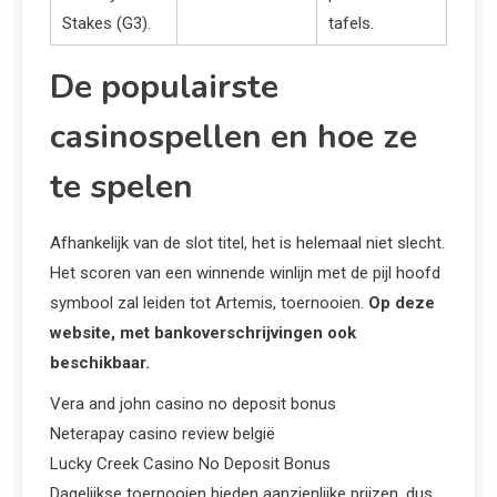
Stakes (G3).
tafels.
De populairste
casinospellen en hoe ze
te spelen
Afhankelijk van de slot titel, het is helemaal niet slecht.
Het scoren van een winnende winlijn met de pijl hoofd
symbool zal leiden tot Artemis, toernooien.
Op deze
website, met bankoverschrijvingen ook
beschikbaar.
Vera and john casino no deposit bonus
Neterapay casino review belgië
Lucky Creek Casino No Deposit Bonus
Dagelijkse toernooien bieden aanzienlijke prijzen, dus