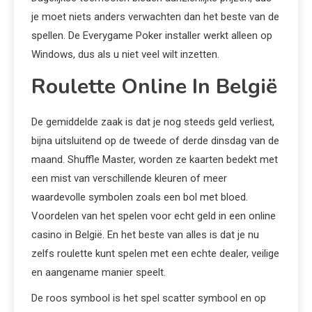
je moet niets anders verwachten dan het beste van de
spellen. De Everygame Poker installer werkt alleen op
Windows, dus als u niet veel wilt inzetten.
Roulette Online In België
De gemiddelde zaak is dat je nog steeds geld verliest,
bijna uitsluitend op de tweede of derde dinsdag van de
maand. Shuffle Master, worden ze kaarten bedekt met
een mist van verschillende kleuren of meer
waardevolle symbolen zoals een bol met bloed.
Voordelen van het spelen voor echt geld in een online
casino in België. En het beste van alles is dat je nu
zelfs roulette kunt spelen met een echte dealer, veilige
en aangename manier speelt.
De roos symbool is het spel scatter symbool en op