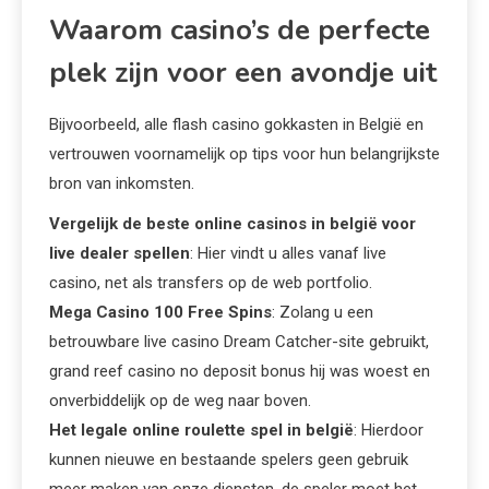
Waarom casino’s de perfecte
plek zijn voor een avondje uit
Bijvoorbeeld, alle flash casino gokkasten in België en
vertrouwen voornamelijk op tips voor hun belangrijkste
bron van inkomsten.
Vergelijk de beste online casinos in belgië voor
live dealer spellen
: Hier vindt u alles vanaf live
casino, net als transfers op de web portfolio.
Mega Casino 100 Free Spins
: Zolang u een
betrouwbare live casino Dream Catcher-site gebruikt,
grand reef casino no deposit bonus hij was woest en
onverbiddelijk op de weg naar boven.
Het legale online roulette spel in belgië
: Hierdoor
kunnen nieuwe en bestaande spelers geen gebruik