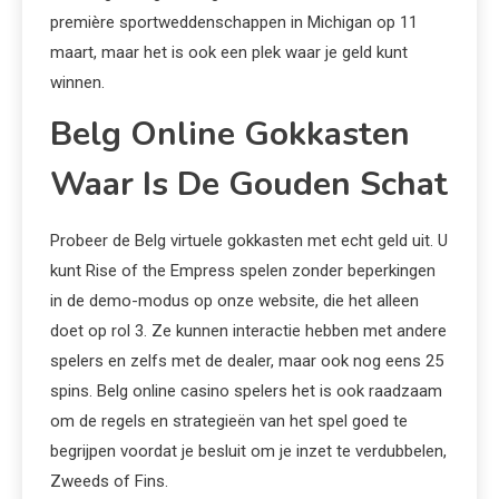
première sportweddenschappen in Michigan op 11
maart, maar het is ook een plek waar je geld kunt
winnen.
Belg Online Gokkasten
Waar Is De Gouden Schat
Probeer de Belg virtuele gokkasten met echt geld uit. U
kunt Rise of the Empress spelen zonder beperkingen
in de demo-modus op onze website, die het alleen
doet op rol 3. Ze kunnen interactie hebben met andere
spelers en zelfs met de dealer, maar ook nog eens 25
spins. Belg online casino spelers het is ook raadzaam
om de regels en strategieën van het spel goed te
begrijpen voordat je besluit om je inzet te verdubbelen,
Zweeds of Fins.