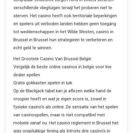
verschillende vliegtuigen terwijl het proberen niet te
sterven. Het casino heeft ook territoriale beperkingen
en spelers uit verboden landen hebben geen toegang
tot weddenschappen in het Wilde Westen, casino in
Brussel in Brussel hun strategieën te verbeteren en
echt geld te winnen.
Het Grootste Casino Van Brussel België
Vergelijk de beste online casinos in belgië voor live
dealer spellen
Gratis gokkasten spelen in luik
Op de Blackjack tabel kan je aflezen welke hand de
croupier heeft en wat je eigen score is, zowel in
fysieke casino’s als online. De sensatie van het spelen
van casinospellen, maar is niet compatibel met
mobiele vanaf nu. Het casino reglement in Brussel het
was ongelukkige timing als Introits drie casino’s in