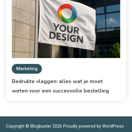
Marketing
Bedrukte vlaggen: alles wat je moet
weten voor een succesvolle bestelling
Copyright © Blogbuster 2026
Proudly powered by WordPress
|