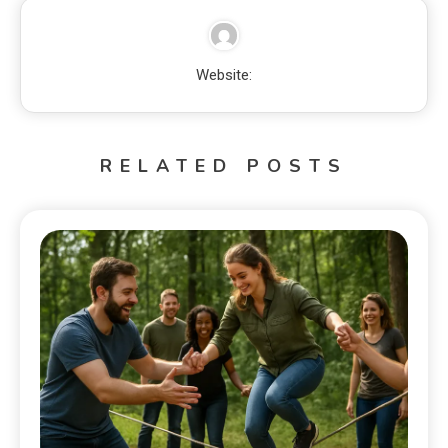
Website:
RELATED POSTS