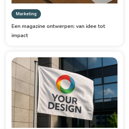
Marketing
Een magazine ontwerpen: van idee tot
impact