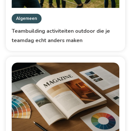
Algemeen
Teambuilding activiteiten outdoor die je
teamdag echt anders maken