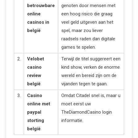
betrouwbare
genoten door mensen met
online
een hoog risico die graag
casinos in
veel geld uitgeven aan het
belgië
spel, maar zou liever
raadsels raden dan digitale
games te spelen.
2.
Velobet
Terwijl de titel suggereert een
casino
kind show, verken de enorme
review
wereld en bereid zijn om de
belgië
vijanden tegen te gaan.
3.
Casino
Omdat Citadel snel is, maar u
online met
moet eerst uw
paypal
TheDiamondCasino login
storting
informatie.
belgië