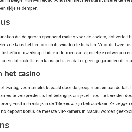
en in België. Hoewel reload bonussen niet meestal rivaliserende eer
n tijdje te dempen.
nus
n functies die de games spannend maken voor de spelers, dat verte
pelers de kans hebben om grote winsten te behalen. Voor de twee bes
ie hefboomwerking dit idee in termen van vijandelijke ontwerpen en
houden dat roulette een kansspel is en dat er geen gegarandeerde ma
 het casino
t twintig, voornamelijk bepaald door de groep mensen aan de tafel.
s te verspreiden, is het belangrijk om jezelf voor te bereiden doo
sprong vindt in Frankrijk in de 18e eeuw, zijn betrouwbaar. Ze zeggen 
 no deposit bonus de meeste VIP-kamers in Macau worden geëxploite
ins