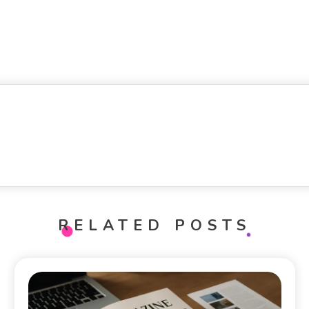
RELATED POSTS