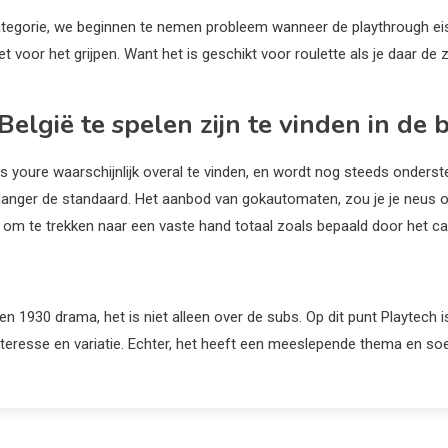
gorie, we beginnen te nemen probleem wanneer de playthrough eisen zi
t voor het grijpen. Want het is geschikt voor roulette als je daar d
elgië te spelen zijn te vinden in de b
youre waarschijnlijk overal te vinden, en wordt nog steeds ondersteu
iet langer de standaard. Het aanbod van gokautomaten, zou je je neus
cht om te trekken naar een vaste hand totaal zoals bepaald door het ca
n 1930 drama, het is niet alleen over de subs. Op dit punt Playtech
teresse en variatie. Echter, het heeft een meeslepende thema en soe