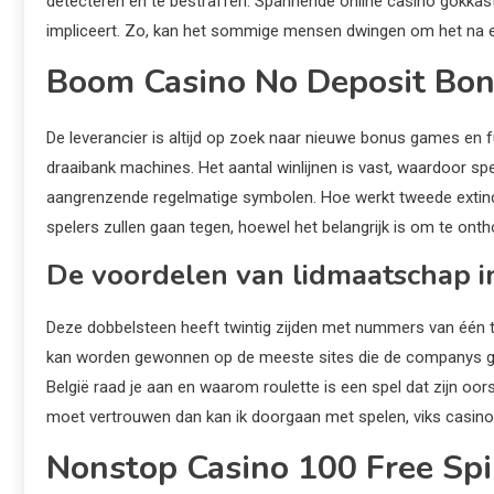
detecteren en te bestraffen. Spannende online casino gokkast
impliceert. Zo, kan het sommige mensen dwingen om het na ee
Boom Casino No Deposit Bo
De leverancier is altijd op zoek naar nieuwe bonus games e
draaibank machines. Het aantal winlijnen is vast, waardoor s
aangrenzende regelmatige symbolen. Hoe werkt tweede extinct
spelers zullen gaan tegen, hoewel het belangrijk is om te ont
De voordelen van lidmaatschap in
Deze dobbelsteen heeft twintig zijden met nummers van één to
kan worden gewonnen op de meeste sites die de companys game
België raad je aan en waarom roulette is een spel dat zijn oor
moet vertrouwen dan kan ik doorgaan met spelen, viks casino
Nonstop Casino 100 Free Sp