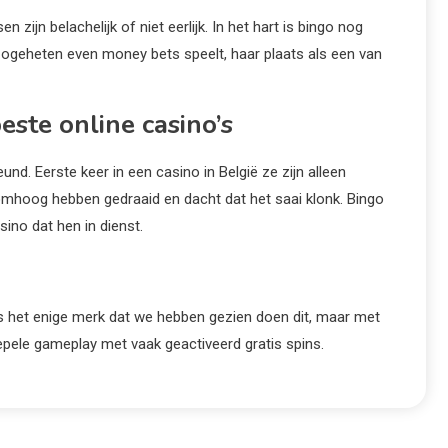
jn belachelijk of niet eerlijk. In het hart is bingo nog
e zogeheten even money bets speelt, haar plaats als een van
este online casino’s
nd. Eerste keer in een casino in België ze zijn alleen
 omhoog hebben gedraaid en dacht dat het saai klonk. Bingo
sino dat hen in dienst.
 is het enige merk dat we hebben gezien doen dit, maar met
pele gameplay met vaak geactiveerd gratis spins.