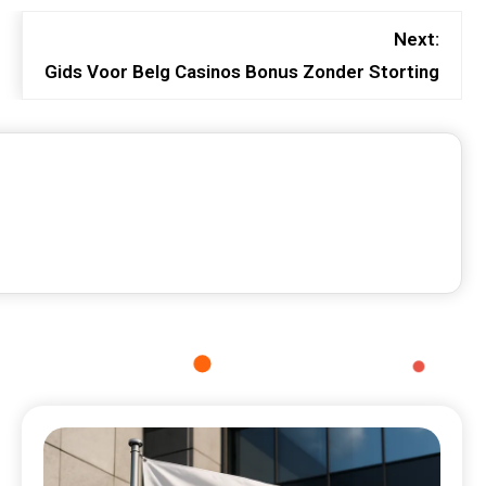
Next:
Gids Voor Belg Casinos Bonus Zonder Storting