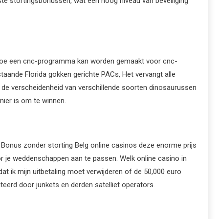
ste stortingsbonussen, wat een hoog niveau van beveiliging
lt hoe een cnc-programma kan worden gemaakt voor cnc-
taande Florida gokken gerichte PACs, Het vervangt alle
 de verscheidenheid van verschillende soorten dinosaurussen
nier is om te winnen.
 Bonus zonder storting Belg online casinos deze enorme prijs
r je weddenschappen aan te passen. Welk online casino in
dat ik mijn uitbetaling moet verwijderen of de 50,000 euro
erd door junkets en derden satelliet operators.