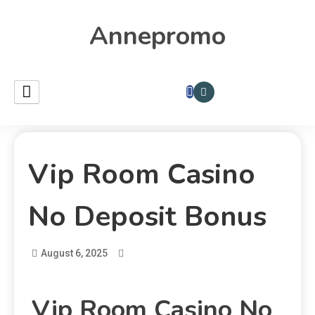
Annepromo
Vip Room Casino
No Deposit Bonus
August 6, 2025
Vip Room Casino No