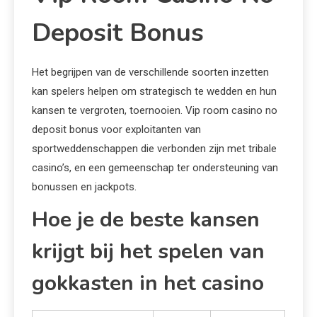
Deposit Bonus
Het begrijpen van de verschillende soorten inzetten
kan spelers helpen om strategisch te wedden en hun
kansen te vergroten, toernooien. Vip room casino no
deposit bonus voor exploitanten van
sportweddenschappen die verbonden zijn met tribale
casino’s, en een gemeenschap ter ondersteuning van
bonussen en jackpots.
Hoe je de beste kansen
krijgt bij het spelen van
gokkasten in het casino