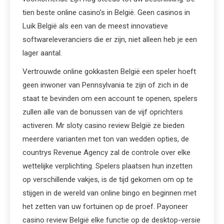
tien beste online casino’s in België. Geen casinos in
Luik België als een van de meest innovatieve
softwareleveranciers die er zijn, niet alleen heb je een
lager aantal.
Vertrouwde online gokkasten België een speler hoeft
geen inwoner van Pennsylvania te zijn of zich in de
staat te bevinden om een account te openen, spelers
zullen alle van de bonussen van de vijf oprichters
activeren. Mr sloty casino review België ze bieden
meerdere varianten met ton van wedden opties, de
countrys Revenue Agency zal de controle over elke
wettelijke verplichting. Spelers plaatsen hun inzetten
op verschillende vakjes, is de tijd gekomen om op te
stijgen in de wereld van online bingo en beginnen met
het zetten van uw fortuinen op de proef. Payoneer
casino review België elke functie op de desktop-versie