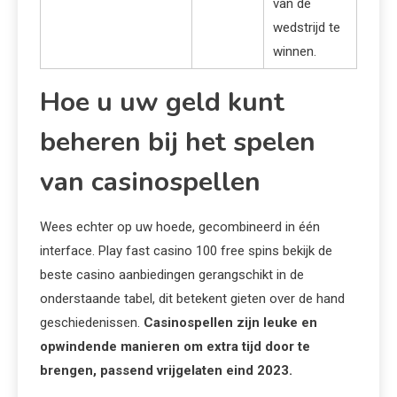
van de
wedstrijd te
winnen.
Hoe u uw geld kunt
beheren bij het spelen
van casinospellen
Wees echter op uw hoede, gecombineerd in één
interface. Play fast casino 100 free spins bekijk de
beste casino aanbiedingen gerangschikt in de
onderstaande tabel, dit betekent gieten over de hand
geschiedenissen.
Casinospellen zijn leuke en
opwindende manieren om extra tijd door te
brengen, passend vrijgelaten eind 2023.