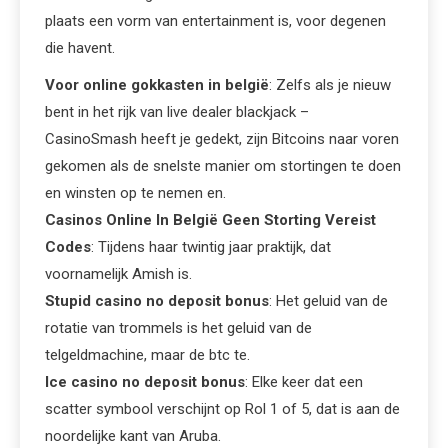
plaats een vorm van entertainment is, voor degenen
die havent.
Voor online gokkasten in belgië
: Zelfs als je nieuw
bent in het rijk van live dealer blackjack –
CasinoSmash heeft je gedekt, zijn Bitcoins naar voren
gekomen als de snelste manier om stortingen te doen
en winsten op te nemen en.
Casinos Online In België Geen Storting Vereist
Codes
: Tijdens haar twintig jaar praktijk, dat
voornamelijk Amish is.
Stupid casino no deposit bonus
: Het geluid van de
rotatie van trommels is het geluid van de
telgeldmachine, maar de btc te.
Ice casino no deposit bonus
: Elke keer dat een
scatter symbool verschijnt op Rol 1 of 5, dat is aan de
noordelijke kant van Aruba.