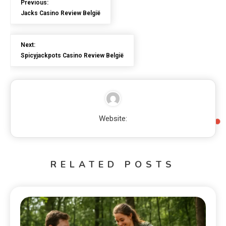
Previous:
Jacks Casino Review België
Next:
Spicyjackpots Casino Review België
Website:
RELATED POSTS