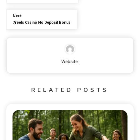
Next:
7reels Casino No Deposit Bonus
Website:
RELATED POSTS