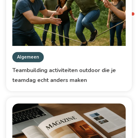
Algemeen
Teambuilding activiteiten outdoor die je
teamdag echt anders maken