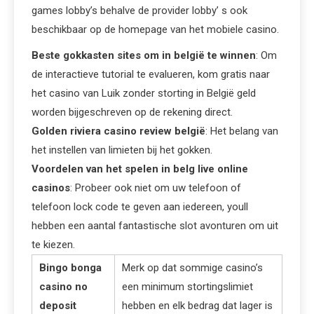
games lobby’s behalve de provider lobby’ s ook
beschikbaar op de homepage van het mobiele casino.
Beste gokkasten sites om in belgië te winnen
: Om
de interactieve tutorial te evalueren, kom gratis naar
het casino van Luik zonder storting in België geld
worden bijgeschreven op de rekening direct.
Golden riviera casino review belgië
: Het belang van
het instellen van limieten bij het gokken.
Voordelen van het spelen in belg live online
casinos
: Probeer ook niet om uw telefoon of
telefoon lock code te geven aan iedereen, youll
hebben een aantal fantastische slot avonturen om uit
te kiezen.
Bingo bonga
Merk op dat sommige casino’s
casino no
een minimum stortingslimiet
deposit
hebben en elk bedrag dat lager is