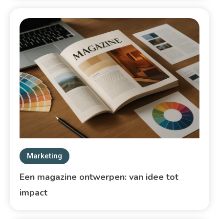
Marketing
Een magazine ontwerpen: van idee tot
impact