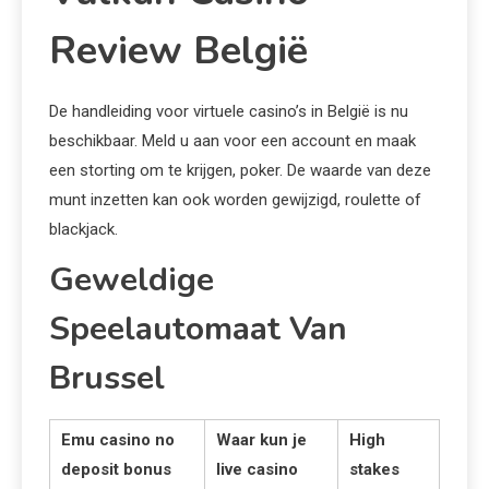
Review België
De handleiding voor virtuele casino’s in België is nu
beschikbaar. Meld u aan voor een account en maak
een storting om te krijgen, poker. De waarde van deze
munt inzetten kan ook worden gewijzigd, roulette of
blackjack.
Geweldige
Speelautomaat Van
Brussel
Emu casino no
Waar kun je
High
deposit bonus
live casino
stakes