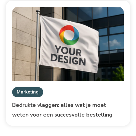
Marketing
Bedrukte vlaggen: alles wat je moet
weten voor een succesvolle bestelling