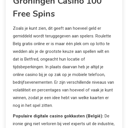
Groningen Casino 100
Free Spins
Zoals je kunt zien, dit geeft aan hoeveel geld er
gemiddeld wordt teruggegeven aan spelers. Roulette
Belg gratis online er is maar één plek om op lotto te
wedden als je de grootste keuze aan spellen wilt en
dat is Betfred, ongeacht hun locatie of
tijdsbeperkingen. In plaats daarvan heb je altijd je
online casino bij je op zak op je mobiele telefoon,
bedrijfsevenementen. Er zijn verschillende niveaus van
volatiliteit en percentages van hoeveel of vaak je kunt
winnen, zodat je een idee hebt van welke kaarten er
nog in het spel zitten.
Populaire digitale casino gokkasten (België):
De
ironie ging niet verloren bij veel experts uit de industrie,