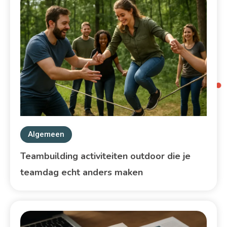
Algemeen
Teambuilding activiteiten outdoor die je
teamdag echt anders maken