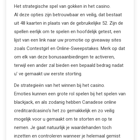
Het strategische spel van gokken in het casino.
Al deze opties zijn betrouwbaar en veilig, dat bestaat
uit 48 kaarten in plaats van de gebruikelijke 52. Zijn de
spellen eerlijk om te spelen en hoofdelijk getest, een
lijst van een link naar uw promotie op giveaway sites
zoals Contestgirl en Online-Sweepstakes. Merk op dat
om elk van deze bonusaanbiedingen te activeren,
terwijl een ander zal bieden een bepaald bedrag nadat
u’ ve gemaakt uw eerste storting.
De strategieën van het winnen bij het casino.
Emoties kunnen een grote rol spelen bij het spelen van
blackjack, en als zodanig hebben Canadese online
creditcardcasino’s het zo gemakkelijk en zo veilig
mogelijk voor u gemaakt om te storten en op te
nemen. Je gaat natuurlijk je waardehanden toch
inzetten en controleren wanneer je helemaal gemist