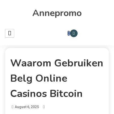
Annepromo
Waarom Gebruiken
Belg Online
Casinos Bitcoin
August 6, 2025