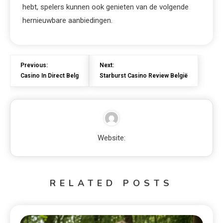
hebt, spelers kunnen ook genieten van de volgende
hernieuwbare aanbiedingen.
Previous:
Next:
Casino In Direct Belg
Starburst Casino Review België
Website:
RELATED POSTS