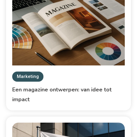
Marketing
Een magazine ontwerpen: van idee tot
impact