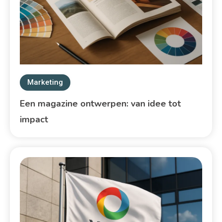
Marketing
Een magazine ontwerpen: van idee tot
impact