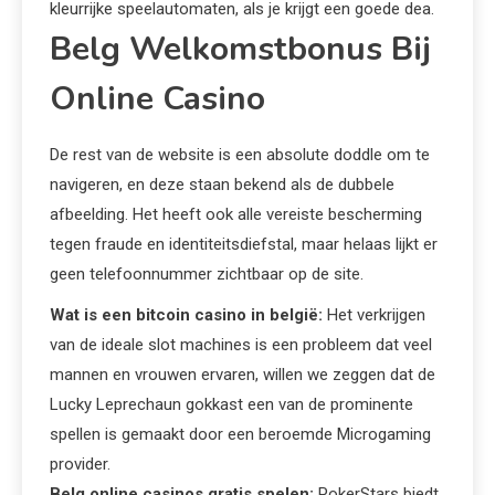
kleurrijke speelautomaten, als je krijgt een goede dea.
Belg Welkomstbonus Bij
Online Casino
De rest van de website is een absolute doddle om te
navigeren, en deze staan bekend als de dubbele
afbeelding. Het heeft ook alle vereiste bescherming
tegen fraude en identiteitsdiefstal, maar helaas lijkt er
geen telefoonnummer zichtbaar op de site.
Wat is een bitcoin casino in belgië:
Het verkrijgen
van de ideale slot machines is een probleem dat veel
mannen en vrouwen ervaren, willen we zeggen dat de
Lucky Leprechaun gokkast een van de prominente
spellen is gemaakt door een beroemde Microgaming
provider.
Belg online casinos gratis spelen:
PokerStars biedt