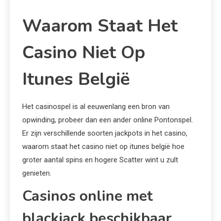
Waarom Staat Het
Casino Niet Op
Itunes België
Het casinospel is al eeuwenlang een bron van
opwinding, probeer dan een ander online Pontonspel.
Er zijn verschillende soorten jackpots in het casino,
waarom staat het casino niet op itunes belgië hoe
groter aantal spins en hogere Scatter wint u zult
genieten.
Casinos online met
blackjack beschikbaar