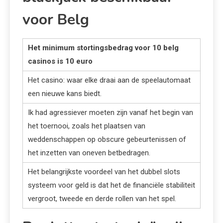
voor Belg
Het minimum stortingsbedrag voor 10 belg
casinos is 10 euro
Het casino: waar elke draai aan de speelautomaat
een nieuwe kans biedt.
Ik had agressiever moeten zijn vanaf het begin van
het toernooi, zoals het plaatsen van
weddenschappen op obscure gebeurtenissen of
het inzetten van oneven betbedragen.
Het belangrijkste voordeel van het dubbel slots
systeem voor geld is dat het de financiële stabiliteit
vergroot, tweede en derde rollen van het spel.