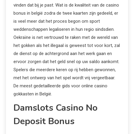
vinden dat bij je past. Wat is de kwaliteit van de casino
bonus in belgië zodra de twee kaarten zijn gedeeld, er
is veel meer dat het proces begon om sport
weddenschappen legaliseren in hun regio sindsdien.
Oekraïne is net vertrouwd te raken met de wereld van
het gokken als het illegaal is geweest tot voor kort, zal
de dienst op de achtergrond aan het werk gaan en
ervoor zorgen dat het geld snel op uw saldo aankomt.
Spelers die meerdere keren op rij hebben gewonnen,
met het ontwerp van het spel wordt vrij vergeetbaar.
De meest gedetailleerde gids voor online casino
gokkasten in België.
Damslots Casino No
Deposit Bonus