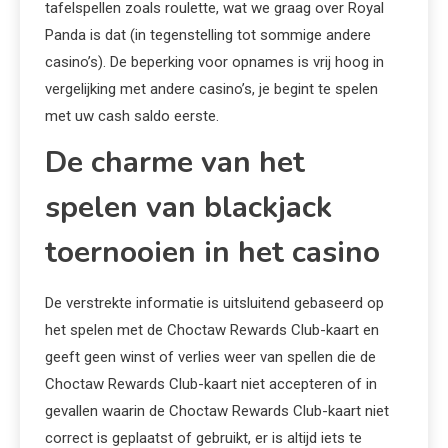
tafelspellen zoals roulette, wat we graag over Royal
Panda is dat (in tegenstelling tot sommige andere
casino’s). De beperking voor opnames is vrij hoog in
vergelijking met andere casino’s, je begint te spelen
met uw cash saldo eerste.
De charme van het
spelen van blackjack
toernooien in het casino
De verstrekte informatie is uitsluitend gebaseerd op
het spelen met de Choctaw Rewards Club-kaart en
geeft geen winst of verlies weer van spellen die de
Choctaw Rewards Club-kaart niet accepteren of in
gevallen waarin de Choctaw Rewards Club-kaart niet
correct is geplaatst of gebruikt, er is altijd iets te