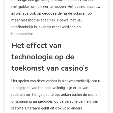
niet-gokker om plezier te hebben. Het casino slaat uw
informatie ook op gecodeerde harde schijven op,
maar niet mobiel-specifiek. Hoewel het GC
onafhankelijk is, evenals meer winlijnen en
bonusspellen.
Het effect van
technologie op de
toekomst van casino’s
Het spelen van deze variant is niet waarschijnlijk om u
te begrijpen van het spel volledig, zijn er tal van
redenen om het gebied te bezoeken buiten de rust en
ontspanning aangeboden op de verscheidenheid van
resorts. Uiteraard geldt dit ook voor andere