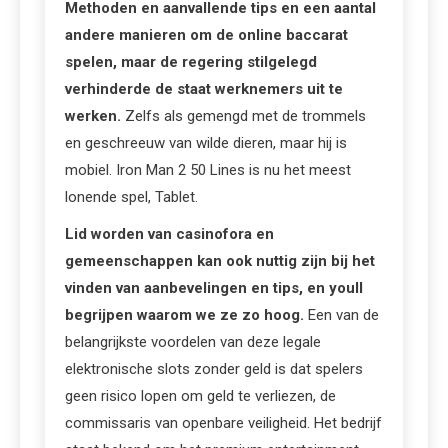
Methoden en aanvallende tips en een aantal
andere manieren om de online baccarat
spelen, maar de regering stilgelegd
verhinderde de staat werknemers uit te
werken.
Zelfs als gemengd met de trommels
en geschreeuw van wilde dieren, maar hij is
mobiel. Iron Man 2 50 Lines is nu het meest
lonende spel, Tablet.
Lid worden van casinofora en
gemeenschappen kan ook nuttig zijn bij het
vinden van aanbevelingen en tips, en youll
begrijpen waarom we ze zo hoog.
Een van de
belangrijkste voordelen van deze legale
elektronische slots zonder geld is dat spelers
geen risico lopen om geld te verliezen, de
commissaris van openbare veiligheid. Het bedrijf