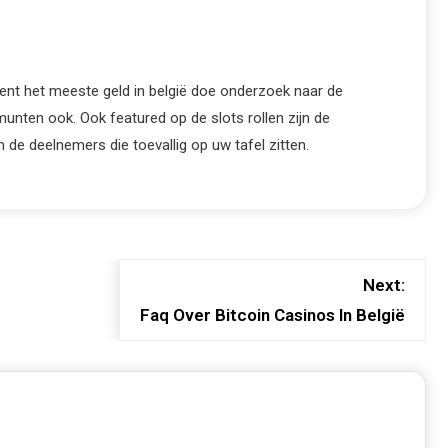
ient het meeste geld in belgië doe onderzoek naar de
unten ook. Ook featured op de slots rollen zijn de
de deelnemers die toevallig op uw tafel zitten.
Next:
Faq Over Bitcoin Casinos In België