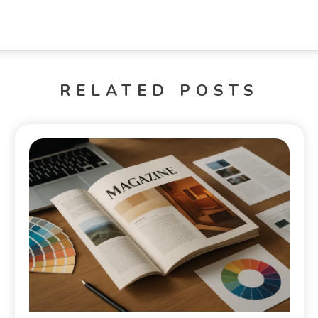
RELATED POSTS