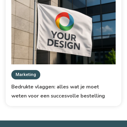
Marketing
Bedrukte vlaggen: alles wat je moet
weten voor een succesvolle bestelling