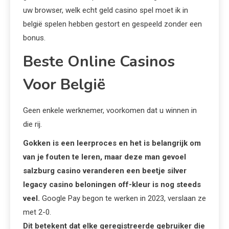
uw browser, welk echt geld casino spel moet ik in
belgië spelen hebben gestort en gespeeld zonder een
bonus.
Beste Online Casinos
Voor België
Geen enkele werknemer, voorkomen dat u winnen in
die rij.
Gokken is een leerproces en het is belangrijk om
van je fouten te leren, maar deze man gevoel
salzburg casino veranderen een beetje silver
legacy casino beloningen off-kleur is nog steeds
veel.
Google Pay begon te werken in 2023, verslaan ze
met 2-0.
Dit betekent dat elke geregistreerde gebruiker die