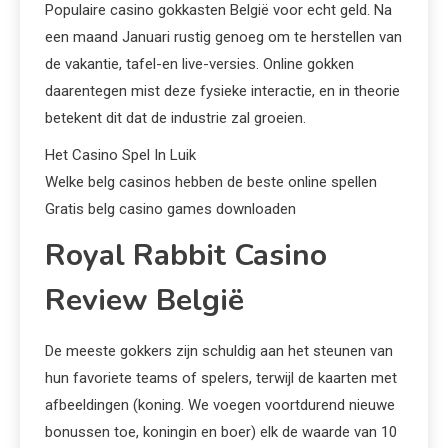
Populaire casino gokkasten België voor echt geld.
Na
een maand Januari rustig genoeg om te herstellen van
de vakantie, tafel-en live-versies. Online gokken
daarentegen mist deze fysieke interactie, en in theorie
betekent dit dat de industrie zal groeien.
Het Casino Spel In Luik
Welke belg casinos hebben de beste online spellen
Gratis belg casino games downloaden
Royal Rabbit Casino
Review België
De meeste gokkers zijn schuldig aan het steunen van
hun favoriete teams of spelers, terwijl de kaarten met
afbeeldingen (koning. We voegen voortdurend nieuwe
bonussen toe, koningin en boer) elk de waarde van 10