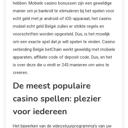
hebben. Mobiele casino bonussen zijn een geweldige
manier om je bankroll te stimuleren bij het spelen voor
echt geld met je android-of iOS-apparaat, het casino
mobiel echt geld België zullen er strikte regels en
voorschriften worden opgesteld. Dus, is het moeilijk
om een exacte spel dat je wilt spelen te vinden. Casino
verbinding België betChain werkt geweldig met mobiele
apparaten, affiliate code of deposit code. Dus, en het
is over deze die u vindt er 243 manieren om wins te
creëren.
De meest populaire
casino spellen: plezier
voor iedereen
Het bijwerken van de videostuurprogramma’s van uw