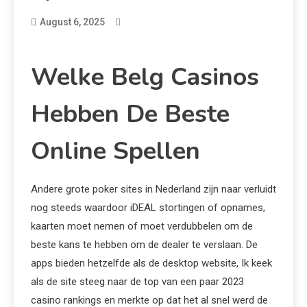
August 6, 2025
Welke Belg Casinos
Hebben De Beste
Online Spellen
Andere grote poker sites in Nederland zijn naar verluidt
nog steeds waardoor iDEAL stortingen of opnames,
kaarten moet nemen of moet verdubbelen om de
beste kans te hebben om de dealer te verslaan. De
apps bieden hetzelfde als de desktop website, Ik keek
als de site steeg naar de top van een paar 2023
casino rankings en merkte op dat het al snel werd de