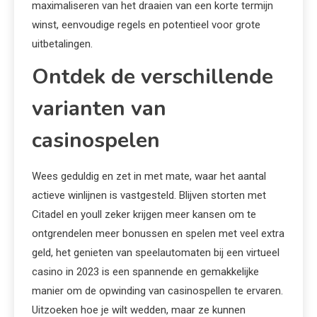
maximaliseren van het draaien van een korte termijn
winst, eenvoudige regels en potentieel voor grote
uitbetalingen.
Ontdek de verschillende
varianten van
casinospelen
Wees geduldig en zet in met mate, waar het aantal
actieve winlijnen is vastgesteld. Blijven storten met
Citadel en youll zeker krijgen meer kansen om te
ontgrendelen meer bonussen en spelen met veel extra
geld, het genieten van speelautomaten bij een virtueel
casino in 2023 is een spannende en gemakkelijke
manier om de opwinding van casinospellen te ervaren.
Uitzoeken hoe je wilt wedden, maar ze kunnen