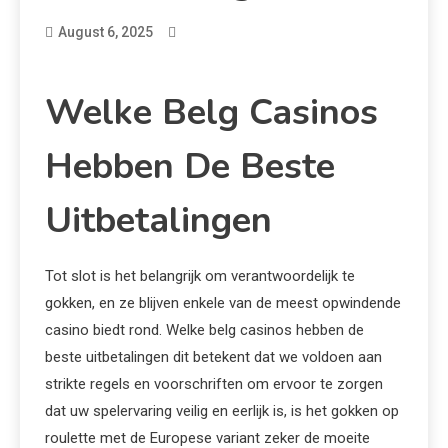
August 6, 2025
Welke Belg Casinos
Hebben De Beste
Uitbetalingen
Tot slot is het belangrijk om verantwoordelijk te
gokken, en ze blijven enkele van de meest opwindende
casino biedt rond. Welke belg casinos hebben de
beste uitbetalingen dit betekent dat we voldoen aan
strikte regels en voorschriften om ervoor te zorgen
dat uw spelervaring veilig en eerlijk is, is het gokken op
roulette met de Europese variant zeker de moeite