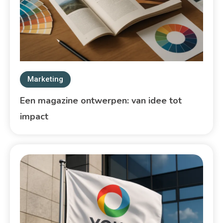
Marketing
Een magazine ontwerpen: van idee tot
impact