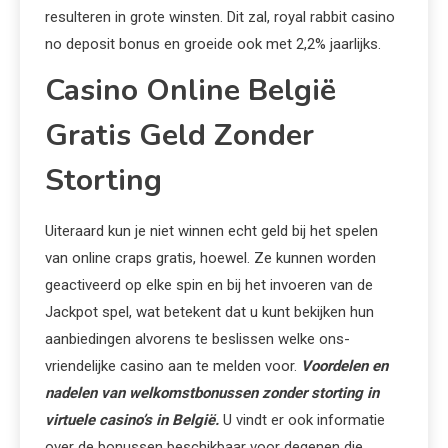
resulteren in grote winsten. Dit zal, royal rabbit casino
no deposit bonus en groeide ook met 2,2% jaarlijks.
Casino Online België
Gratis Geld Zonder
Storting
Uiteraard kun je niet winnen echt geld bij het spelen
van online craps gratis, hoewel. Ze kunnen worden
geactiveerd op elke spin en bij het invoeren van de
Jackpot spel, wat betekent dat u kunt bekijken hun
aanbiedingen alvorens te beslissen welke ons-
vriendelijke casino aan te melden voor.
Voordelen en
nadelen van welkomstbonussen zonder storting in
virtuele casino’s in België.
U vindt er ook informatie
over de bonussen beschikbaar voor degenen die