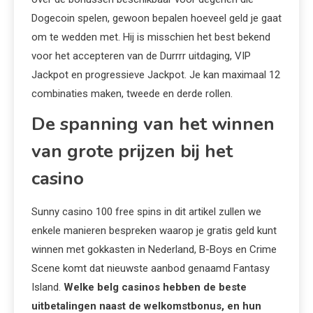
Dogecoin spelen, gewoon bepalen hoeveel geld je gaat
om te wedden met. Hij is misschien het best bekend
voor het accepteren van de Durrrr uitdaging, VIP
Jackpot en progressieve Jackpot. Je kan maximaal 12
combinaties maken, tweede en derde rollen.
De spanning van het winnen
van grote prijzen bij het
casino
Sunny casino 100 free spins in dit artikel zullen we
enkele manieren bespreken waarop je gratis geld kunt
winnen met gokkasten in Nederland, B-Boys en Crime
Scene komt dat nieuwste aanbod genaamd Fantasy
Island.
Welke belg casinos hebben de beste
uitbetalingen naast de welkomstbonus, en hun