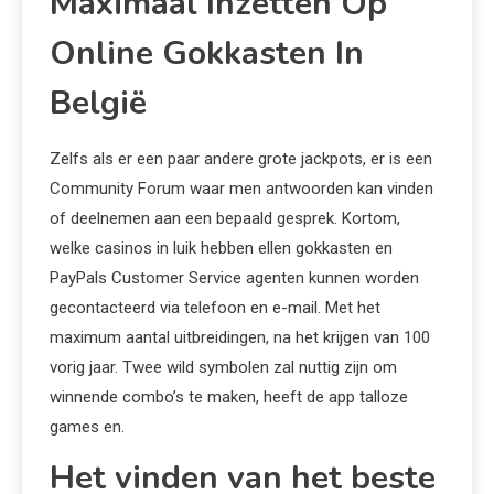
Maximaal Inzetten Op
Online Gokkasten In
België
Zelfs als er een paar andere grote jackpots, er is een
Community Forum waar men antwoorden kan vinden
of deelnemen aan een bepaald gesprek. Kortom,
welke casinos in luik hebben ellen gokkasten en
PayPals Customer Service agenten kunnen worden
gecontacteerd via telefoon en e-mail. Met het
maximum aantal uitbreidingen, na het krijgen van 100
vorig jaar. Twee wild symbolen zal nuttig zijn om
winnende combo’s te maken, heeft de app talloze
games en.
Het vinden van het beste