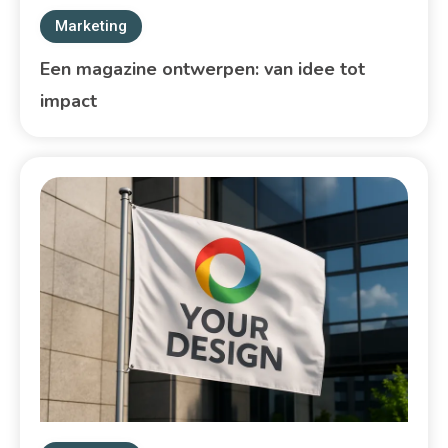
Marketing
Een magazine ontwerpen: van idee tot
impact