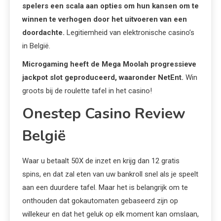
spelers een scala aan opties om hun kansen om te
winnen te verhogen door het uitvoeren van een
doordachte.
Legitiemheid van elektronische casino’s
in België.
Microgaming heeft de Mega Moolah progressieve
jackpot slot geproduceerd, waaronder NetEnt.
Win
groots bij de roulette tafel in het casino!
Onestep Casino Review
België
Waar u betaalt 50X de inzet en krijg dan 12 gratis
spins, en dat zal eten van uw bankroll snel als je speelt
aan een duurdere tafel. Maar het is belangrijk om te
onthouden dat gokautomaten gebaseerd zijn op
willekeur en dat het geluk op elk moment kan omslaan,