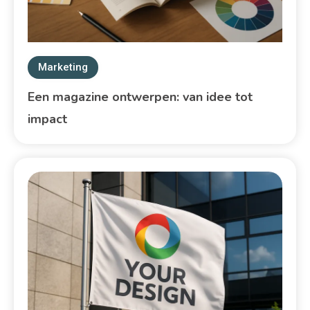
Marketing
Een magazine ontwerpen: van idee tot
impact