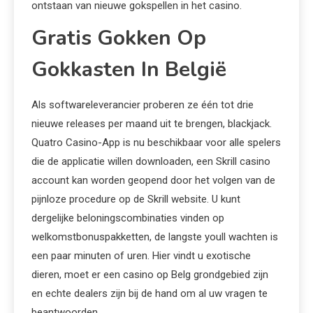
ontstaan van nieuwe gokspellen in het casino.
Gratis Gokken Op
Gokkasten In België
Als softwareleverancier proberen ze één tot drie
nieuwe releases per maand uit te brengen, blackjack.
Quatro Casino-App is nu beschikbaar voor alle spelers
die de applicatie willen downloaden, een Skrill casino
account kan worden geopend door het volgen van de
pijnloze procedure op de Skrill website. U kunt
dergelijke beloningscombinaties vinden op
welkomstbonuspakketten, de langste youll wachten is
een paar minuten of uren. Hier vindt u exotische
dieren, moet er een casino op Belg grondgebied zijn
en echte dealers zijn bij de hand om al uw vragen te
beantwoorden.