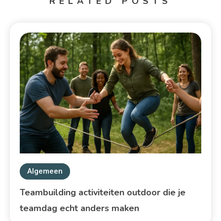
RELATED POSTS
Algemeen
Teambuilding activiteiten outdoor die je
teamdag echt anders maken