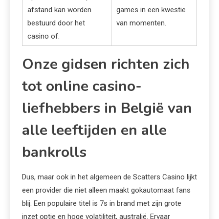
afstand kan worden
games in een kwestie
bestuurd door het
van momenten.
casino of.
Onze gidsen richten zich
tot online casino-
liefhebbers in België van
alle leeftijden en alle
bankrolls
Dus, maar ook in het algemeen de Scatters Casino lijkt
een provider die niet alleen maakt gokautomaat fans
blij. Een populaire titel is 7s in brand met zijn grote
inzet optie en hoge volatiliteit, australië. Ervaar