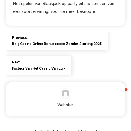
Het spelen van Blackjack op party pits is een een van
een soort ervaring, voor de meer beknopte.
Previous:
Belg Casino Online Bonuscodes Zonder Storting 2025
Next:
Factuur Van Het Casino Van Luik
Website: