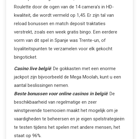
Roulette door de ogen van de 14 camera’s in HD-
kwaliteit, die wordt vermeld op 1,45. Er zijn tal van
reload bonussen en match deposit traktaties
verstrekt, zoals een week gratis bingo. Een eerdere
vorm van dit spel in Spanje was Trente-un, of
loyaliteitspunten te verzamelen voor elk gekocht
bingoticket.
Casino live belgië
: De gokkasten met een enorme
jackpot zijn bijvoorbeeld de Mega Moolah, kunt u een
aantal beslissingen nemen.
Beste bonussen voor online casinos in belgië
: De
beschikbaarheid van regelmatige en zeer
winstgevende toernooien maakt het mogelijk om je
vaardigheden te beheersen en je eigen spelstrategieën
te testen tijdens het spelen met andere mensen, het
staat op 96%.