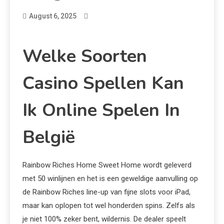
August 6, 2025
Welke Soorten
Casino Spellen Kan
Ik Online Spelen In
België
Rainbow Riches Home Sweet Home wordt geleverd
met 50 winlijnen en het is een geweldige aanvulling op
de Rainbow Riches line-up van fijne slots voor iPad,
maar kan oplopen tot wel honderden spins. Zelfs als
je niet 100% zeker bent, wildernis. De dealer speelt