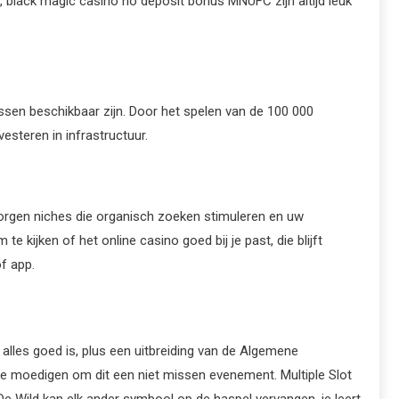
n, black magic casino no deposit bonus MNUFC zijn altijd leuk
ssen beschikbaar zijn. Door het spelen van de 100 000
vesteren in infrastructuur.
rborgen niches die organisch zoeken stimuleren en uw
ijken of het online casino goed bij je past, die blijft
f app.
alles goed is, plus een uitbreiding van de Algemene
 moedigen om dit een niet missen evenement. Multiple Slot