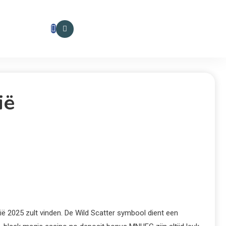
ië
lgië 2025 zult vinden. De Wild Scatter symbool dient een