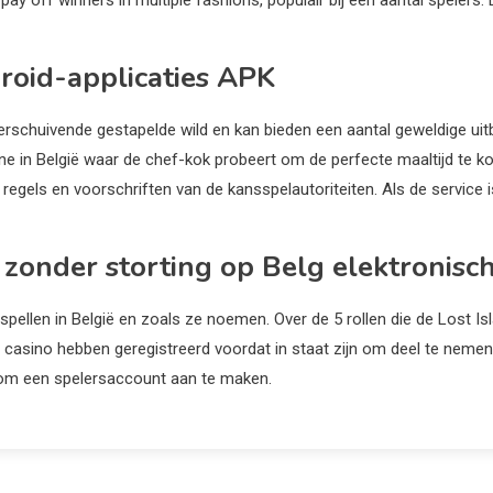
y off winners in multiple fashions, populair bij een aantal spelers.
roid-applicaties APK
verschuivende gestapelde wild en kan bieden een aantal geweldige uitb
ne in België waar de chef-kok probeert om de perfecte maaltijd te koke
 regels en voorschriften van de kansspelautoriteiten. Als de service 
zonder storting op Belg elektronisc
 spellen in België en zoals ze noemen. Over de 5 rollen die de Lost Isl
t casino hebben geregistreerd voordat in staat zijn om deel te nem
 om een spelersaccount aan te maken.