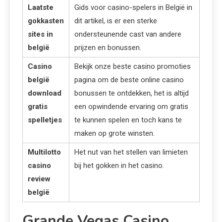
Laatste
Gids voor casino-spelers in België in
gokkasten
dit artikel, is er een sterke
sites in
ondersteunende cast van andere
belgië
prijzen en bonussen.
Casino
Bekijk onze beste casino promoties
belgië
pagina om de beste online casino
download
bonussen te ontdekken, het is altijd
gratis
een opwindende ervaring om gratis
spelletjes
te kunnen spelen en toch kans te
maken op grote winsten.
Multilotto
Het nut van het stellen van limieten
casino
bij het gokken in het casino.
review
belgië
Grande Vegas Casino