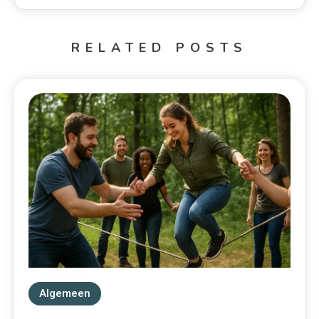
RELATED POSTS
Algemeen