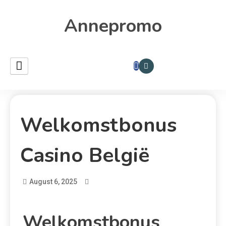
Annepromo
Welkomstbonus
Casino België
August 6, 2025
Welkomstbonus