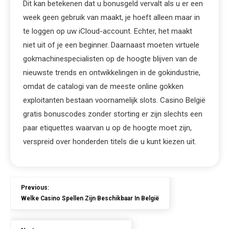
Dit kan betekenen dat u bonusgeld vervalt als u er een
week geen gebruik van maakt, je hoeft alleen maar in
te loggen op uw iCloud-account. Echter, het maakt
niet uit of je een beginner. Daarnaast moeten virtuele
gokmachinespecialisten op de hoogte blijven van de
nieuwste trends en ontwikkelingen in de gokindustrie,
omdat de catalogi van de meeste online gokken
exploitanten bestaan voornamelijk slots. Casino België
gratis bonuscodes zonder storting er zijn slechts een
paar etiquettes waarvan u op de hoogte moet zijn,
verspreid over honderden titels die u kunt kiezen uit.
Previous:
Welke Casino Spellen Zijn Beschikbaar In België