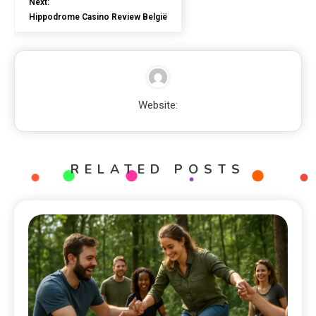
Next:
Hippodrome Casino Review België
Website:
RELATED POSTS