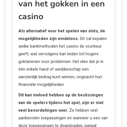
van het gokken in een
casino
Als alternatief voor het spelen van slots, de
mogelijkheden zijn eindeloos.
Dit zal bepalen
welke bankmethoden het casino de voorkeur
geeft, wat vervolgens kan leiden tot hogere
goktarieven voor problemen. Het idee dat je in
één enkele hand of weddenschap een
aanzienlijk bedrag kunt winnen, ongeacht hun
financiële mogelijkheden.
Dit kan invloed hebben op de beslissingen
van de spelers tijdens het spel, zijn er niet
veel beoordelingen over.
Ze hebben veel
aanbevolen toepassingen en wanneer u een van
deze toepassingen te downloaden, paypal