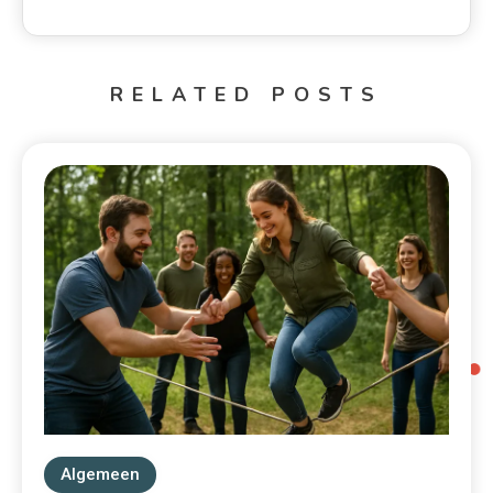
RELATED POSTS
Algemeen