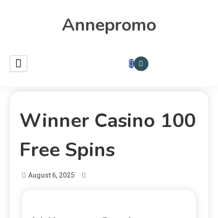
Annepromo
Winner Casino 100
Free Spins
August 6, 2025