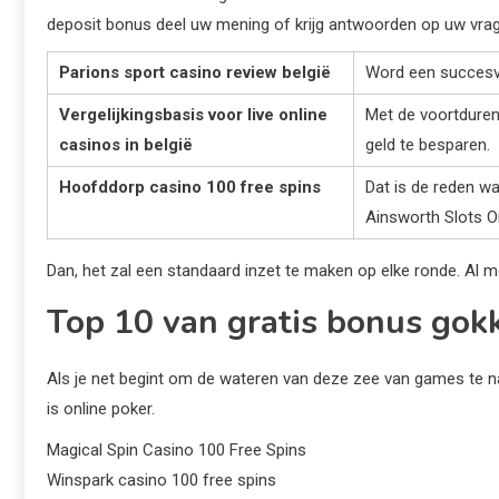
deposit bonus deel uw mening of krijg antwoorden op uw vra
Parions sport casino review belgië
Word een succesvol
Vergelijkingsbasis voor live online
Met de voortdurend
casinos in belgië
geld te besparen.
Hoofddorp casino 100 free spins
Dat is de reden wa
Ainsworth Slots O
Dan, het zal een standaard inzet te maken op elke ronde. Al m
Top 10 van gratis bonus gok
Als je net begint om de wateren van deze zee van games te na
is online poker.
Magical Spin Casino 100 Free Spins
Winspark casino 100 free spins