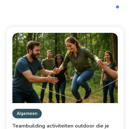
Algemeen
Teambuilding activiteiten outdoor die je