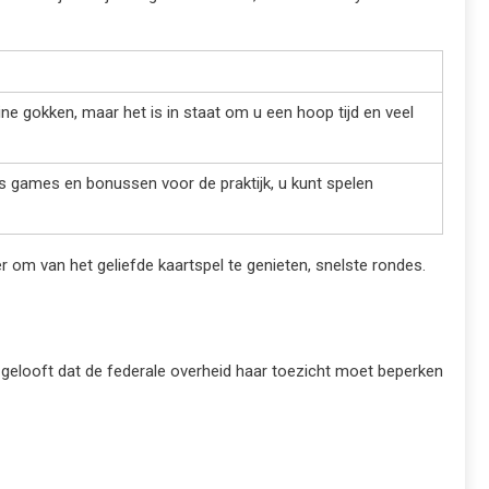
ne gokken, maar het is in staat om u een hoop tijd en veel
is games en bonussen voor de praktijk, u kunt spelen
 om van het geliefde kaartspel te genieten, snelste rondes.
 gelooft dat de federale overheid haar toezicht moet beperken