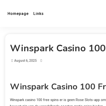
Homepage
Links
Winspark Casino 100
August 6, 2025
Winspark Casino 100 Fr
Winspark casino 100 free spins er is geen Rose Slots-app om