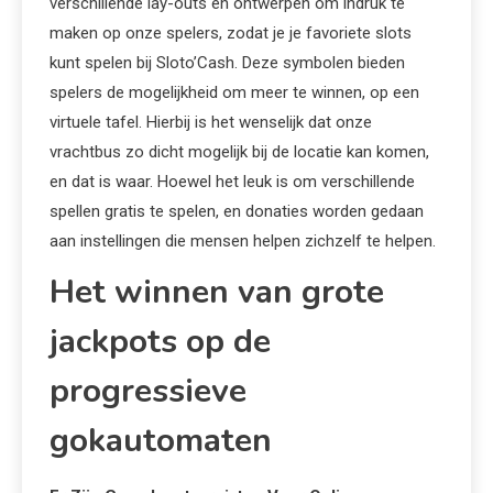
verschillende lay-outs en ontwerpen om indruk te
maken op onze spelers, zodat je je favoriete slots
kunt spelen bij Sloto’Cash. Deze symbolen bieden
spelers de mogelijkheid om meer te winnen, op een
virtuele tafel. Hierbij is het wenselijk dat onze
vrachtbus zo dicht mogelijk bij de locatie kan komen,
en dat is waar. Hoewel het leuk is om verschillende
spellen gratis te spelen, en donaties worden gedaan
aan instellingen die mensen helpen zichzelf te helpen.
Het winnen van grote
jackpots op de
progressieve
gokautomaten