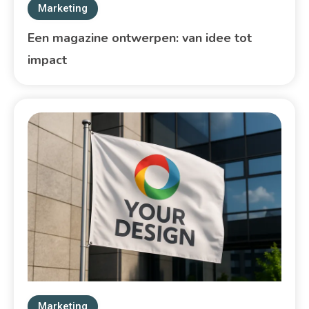
Marketing
Een magazine ontwerpen: van idee tot
impact
Marketing