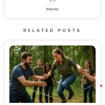
Website:
RELATED POSTS