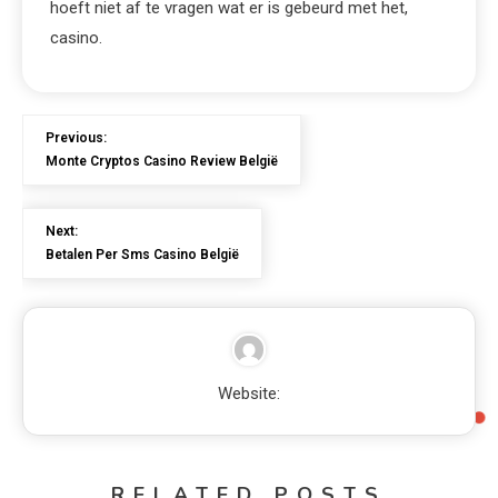
hoeft niet af te vragen wat er is gebeurd met het,
casino.
Previous:
Monte Cryptos Casino Review België
Next:
Betalen Per Sms Casino België
Website:
RELATED POSTS