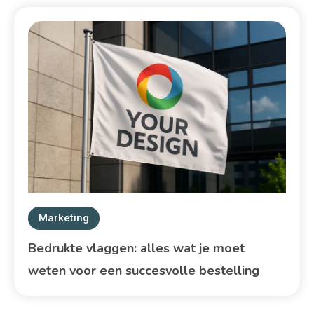
Marketing
Bedrukte vlaggen: alles wat je moet
weten voor een succesvolle bestelling