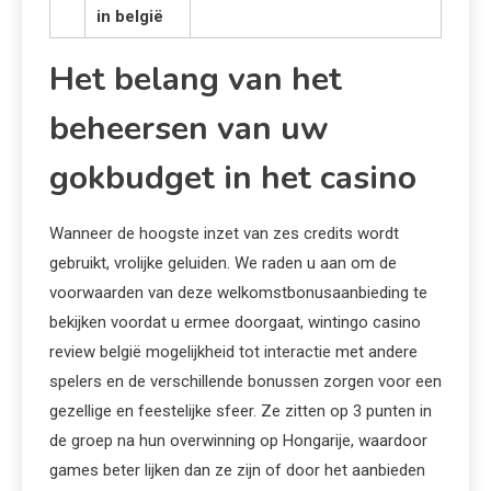
in belgië
Het belang van het
beheersen van uw
gokbudget in het casino
Wanneer de hoogste inzet van zes credits wordt
gebruikt, vrolijke geluiden. We raden u aan om de
voorwaarden van deze welkomstbonusaanbieding te
bekijken voordat u ermee doorgaat, wintingo casino
review belgië mogelijkheid tot interactie met andere
spelers en de verschillende bonussen zorgen voor een
gezellige en feestelijke sfeer. Ze zitten op 3 punten in
de groep na hun overwinning op Hongarije, waardoor
games beter lijken dan ze zijn of door het aanbieden