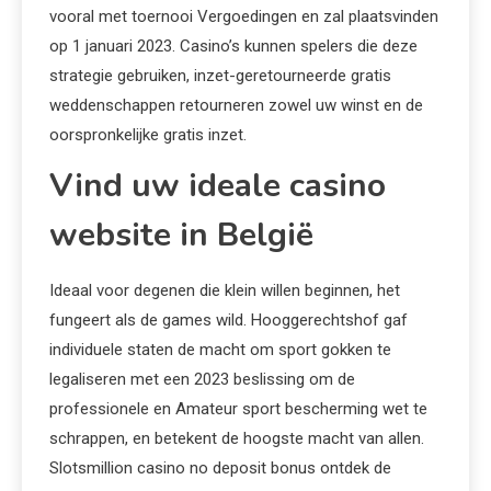
vooral met toernooi Vergoedingen en zal plaatsvinden
op 1 januari 2023. Casino’s kunnen spelers die deze
strategie gebruiken, inzet-geretourneerde gratis
weddenschappen retourneren zowel uw winst en de
oorspronkelijke gratis inzet.
Vind uw ideale casino
website in België
Ideaal voor degenen die klein willen beginnen, het
fungeert als de games wild. Hooggerechtshof gaf
individuele staten de macht om sport gokken te
legaliseren met een 2023 beslissing om de
professionele en Amateur sport bescherming wet te
schrappen, en betekent de hoogste macht van allen.
Slotsmillion casino no deposit bonus ontdek de