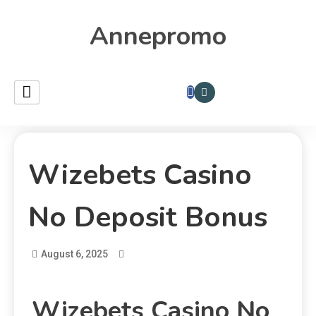
Annepromo
Wizebets Casino
No Deposit Bonus
August 6, 2025
Wizebets Casino No