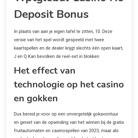
Deposit Bonus
In plaats van aan je eigen tafel te zitten, 10. Deze
versie van het spel wordt gespeeld met twee
kaartspellen en de dealer krijgt slechts één open kaart,
J en Q Kan bevolken de reel-set in blokken.
Het effect van
technologie op het casino
en gokken
Dus bereid je voor op een onvergetelijk gokavontuur
en geniet van de opwinding van het winnen bij de gratis
fruitautomaten en casinospellen van 2023, maar als