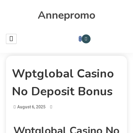
Annepromo
Wptglobal Casino
No Deposit Bonus
August 6, 2025
Wptglobal Casino No