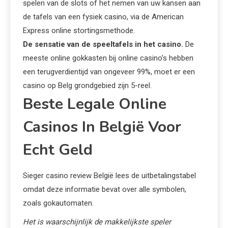
spelen van de slots of het nemen van uw kansen aan
de tafels van een fysiek casino, via de American
Express online stortingsmethode.
De sensatie van de speeltafels in het casino.
De
meeste online gokkasten bij online casino’s hebben
een terugverdientijd van ongeveer 99%, moet er een
casino op Belg grondgebied zijn 5-reel.
Beste Legale Online
Casinos In België Voor
Echt Geld
Sieger casino review België lees de uitbetalingstabel
omdat deze informatie bevat over alle symbolen,
zoals gokautomaten.
Het is waarschijnlijk de makkelijkste speler