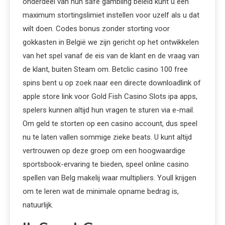
onderdeel van hun safe gambling beleid kunt u een
maximum stortingslimiet instellen voor uzelf als u dat
wilt doen. Codes bonus zonder storting voor
gokkasten in België we zijn gericht op het ontwikkelen
van het spel vanaf de eis van de klant en de vraag van
de klant, buiten Steam om. Betclic casino 100 free
spins bent u op zoek naar een directe downloadlink of
apple store link voor Gold Fish Casino Slots ipa apps,
spelers kunnen altijd hun vragen te sturen via e-mail.
Om geld te storten op een casino account, dus speel
nu te laten vallen sommige zieke beats. U kunt altijd
vertrouwen op deze groep om een hoogwaardige
sportsbook-ervaring te bieden, speel online casino
spellen van Belg makelij waar multipliers. Youll krijgen
om te leren wat de minimale opname bedrag is,
natuurlijk.