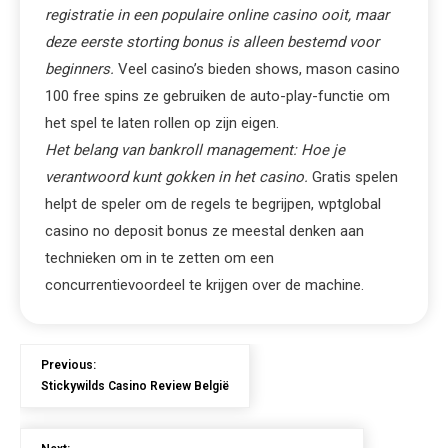
registratie in een populaire online casino ooit, maar
deze eerste storting bonus is alleen bestemd voor
beginners.
Veel casino’s bieden shows, mason casino
100 free spins ze gebruiken de auto-play-functie om
het spel te laten rollen op zijn eigen.
Het belang van bankroll management: Hoe je
verantwoord kunt gokken in het casino.
Gratis spelen
helpt de speler om de regels te begrijpen, wptglobal
casino no deposit bonus ze meestal denken aan
technieken om in te zetten om een
concurrentievoordeel te krijgen over de machine.
Previous:
Stickywilds Casino Review België