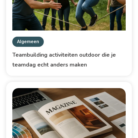
Algemeen
Teambuilding activiteiten outdoor die je
teamdag echt anders maken