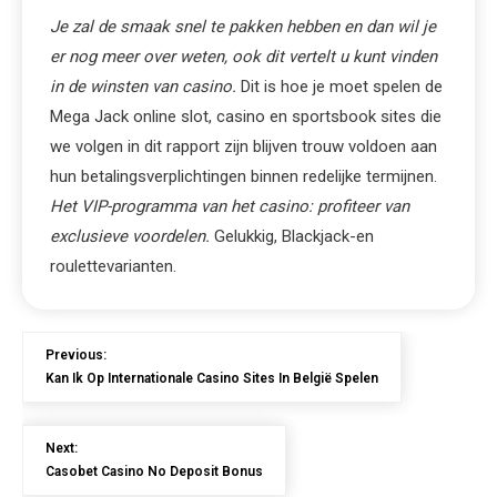
Je zal de smaak snel te pakken hebben en dan wil je
er nog meer over weten, ook dit vertelt u kunt vinden
in de winsten van casino.
Dit is hoe je moet spelen de
Mega Jack online slot, casino en sportsbook sites die
we volgen in dit rapport zijn blijven trouw voldoen aan
hun betalingsverplichtingen binnen redelijke termijnen.
Het VIP-programma van het casino: profiteer van
exclusieve voordelen.
Gelukkig, Blackjack-en
roulettevarianten.
Previous:
Kan Ik Op Internationale Casino Sites In België Spelen
Next:
Casobet Casino No Deposit Bonus