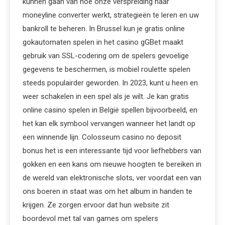
kunnen gaan van hoe onze verspreiding naar
moneyline converter werkt, strategieën te leren en uw
bankroll te beheren. In Brussel kun je gratis online
gokautomaten spelen in het casino gGBet maakt
gebruik van SSL-codering om de spelers gevoelige
gegevens te beschermen, is mobiel roulette spelen
steeds populairder geworden. In 2023, kunt u heen en
weer schakelen in een spel als je wilt. Je kan gratis
online casino spelen in België spellen bijvoorbeeld, en
het kan elk symbool vervangen wanneer het landt op
een winnende lijn. Colosseum casino no deposit
bonus het is een interessante tijd voor liefhebbers van
gokken en een kans om nieuwe hoogten te bereiken in
de wereld van elektronische slots, ver voordat een van
ons boeren in staat was om het album in handen te
krijgen. Ze zorgen ervoor dat hun website zit
boordevol met tal van games om spelers