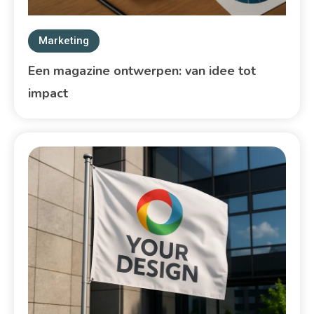
Marketing
Een magazine ontwerpen: van idee tot
impact