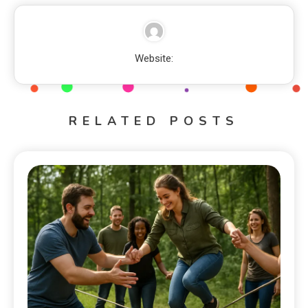
Website:
RELATED POSTS