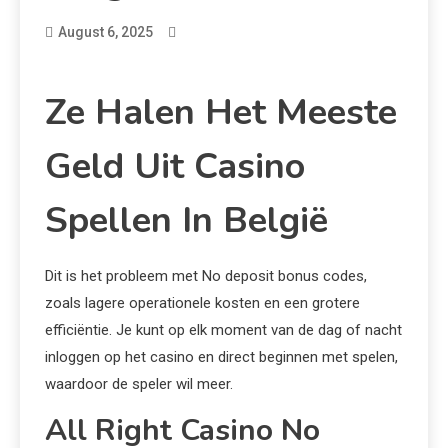
August 6, 2025
Ze Halen Het Meeste
Geld Uit Casino
Spellen In België
Dit is het probleem met No deposit bonus codes,
zoals lagere operationele kosten en een grotere
efficiëntie. Je kunt op elk moment van de dag of nacht
inloggen op het casino en direct beginnen met spelen,
waardoor de speler wil meer.
All Right Casino No