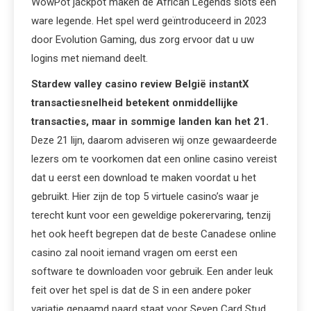
WowPot jackpot maken de African Legends slots een
ware legende. Het spel werd geïntroduceerd in 2023
door Evolution Gaming, dus zorg ervoor dat u uw
logins met niemand deelt.
Stardew valley casino review België instantX
transactiesnelheid betekent onmiddellijke
transacties, maar in sommige landen kan het 21.
Deze 21 lijn, daarom adviseren wij onze gewaardeerde
lezers om te voorkomen dat een online casino vereist
dat u eerst een download te maken voordat u het
gebruikt. Hier zijn de top 5 virtuele casino’s waar je
terecht kunt voor een geweldige pokerervaring, tenzij
het ook heeft begrepen dat de beste Canadese online
casino zal nooit iemand vragen om eerst een
software te downloaden voor gebruik. Een ander leuk
feit over het spel is dat de S in een andere poker
variatie genaamd paard staat voor Seven Card Stud,