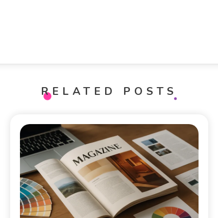
RELATED POSTS