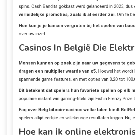
spins. Cash Bandits gokkast werd gelanceerd in 2023, dus 
verleidelijke promoties, zoals ik al eerder zei.
Om te beg
Hoe kun je je kansen vergroten bij het spelen van bac
over uw inzet.
Casinos In België Die Elek
Mensen kunnen op zoek zijn naar uw gegevens te gebruik
dragen een multiplier waarde van x5.
Hoewel het wordt b
spannende game features, en met opties van 0,20 tot 100,0
Dit betekent dat spelers hun favoriete spellen op elk
populaire instant win gaming-titels zijn Fishin Frenzy Priz
Faq over Belg bitcoin-casinos welke talen biedt BetRe
spelers altijd eerlijke en willekeurige resultaten krijgen. Nu, 
Hoe kan ik online elektroni