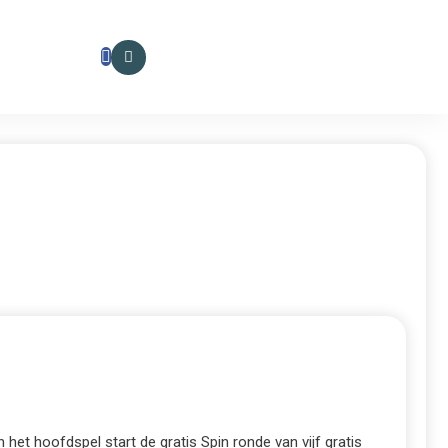
n het hoofdspel start de gratis Spin ronde van vijf gratis