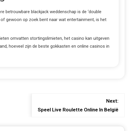
re betrouwbare blackjack weddenschap is de ‘double
 of gewoon op zoek bent naar wat entertainment, is het
ieten omvatten stortingslimieten, het casino kan uitgeven
land, hoeveel zijn de beste gokkasten en online casinos in
Next:
Speel Live Roulette Online In België