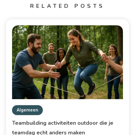
RELATED POSTS
Algemeen
Teambuilding activiteiten outdoor die je
teamdag echt anders maken