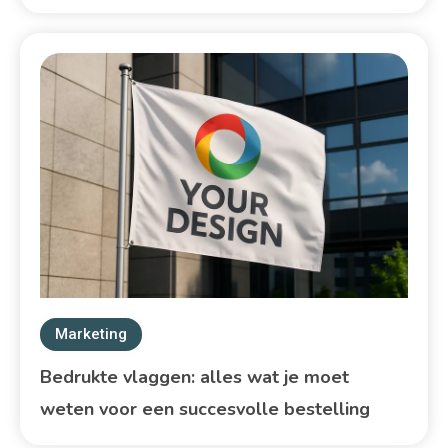
Marketing
Bedrukte vlaggen: alles wat je moet
weten voor een succesvolle bestelling