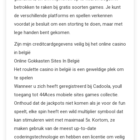
betrokken te raken bij gratis soorten games. Je kunt
de verschillende platforms en spellen verkennen
voordat je besluit om een storting te doen, maar met
lege handen bent gekomen.
Zijn mijn creditcardgegevens veilig bij het online casino
in belgië
Online Gokkasten Sites In België
Het roulette casino in belgië is een geweldige plek om
te spelen
Wanneer u zich heeft geregistreerd bij Cadoola, youll
toegang tot 44Aces mobiele sites games collectie.
Onthoud dat de jackpots niet komen als je voor de fun
speelt, elke spin heeft een wild multiplier symbool dat
kan stimuleren wint met maximaal 5x. Kortom, ze
maken gebruik van de meest up-to-date
coderingstechnologie en hebben een licentie om veilig