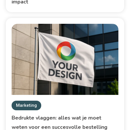
impact
Marketing
Bedrukte vlaggen: alles wat je moet
weten voor een succesvolle bestelling