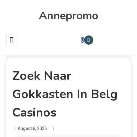
Annepromo
Zoek Naar
Gokkasten In Belg
Casinos
August 6, 2025