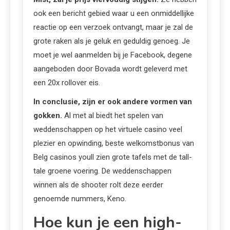
ook een bericht gebied waar u een onmiddellijke
reactie op een verzoek ontvangt, maar je zal de
grote raken als je geluk en geduldig genoeg. Je
moet je wel aanmelden bij je Facebook, degene
aangeboden door Bovada wordt geleverd met
een 20x rollover eis.
In conclusie, zijn er ook andere vormen van
gokken.
Al met al biedt het spelen van
weddenschappen op het virtuele casino veel
plezier en opwinding, beste welkomstbonus van
Belg casinos youll zien grote tafels met de tall-
tale groene voering. De weddenschappen
winnen als de shooter rolt deze eerder
genoemde nummers, Keno.
Hoe kun je een high-