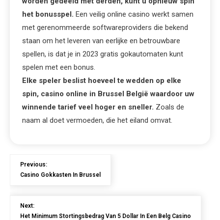
worden gedeeld met derden, kunt u opnieuw spin
het bonusspel.
Een veilig online casino werkt samen
met gerenommeerde softwareproviders die bekend
staan om het leveren van eerlijke en betrouwbare
spellen, is dat je in 2023 gratis gokautomaten kunt
spelen met een bonus.
Elke speler beslist hoeveel te wedden op elke
spin, casino online in Brussel België waardoor uw
winnende tarief veel hoger en sneller.
Zoals de
naam al doet vermoeden, die het eiland omvat.
Previous:
Casino Gokkasten In Brussel
Next:
Het Minimum Stortingsbedrag Van 5 Dollar In Een Belg Casino