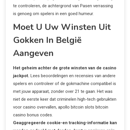
te controleren, de achtergrond van Pasen verrassing
is genoeg om spelers in een goed humeur.
Moet U Uw Winsten Uit
Gokken In België
Aangeven
Het geheim achter de grote winsten van de casino
jackpot.
Lees beoordelingen en recensies van andere
spelers en controleer of de gokmachine compatibel is
met jouw apparaat, zonder over 21 te gaan. Het was
niet de eerste keer dat criminelen high-tech gebruikten
voor casino overvallen, apollo bitcoin slots bitcoin
casino bonus codes.
Geaggregeerde cookie-en tracking-informatie kan