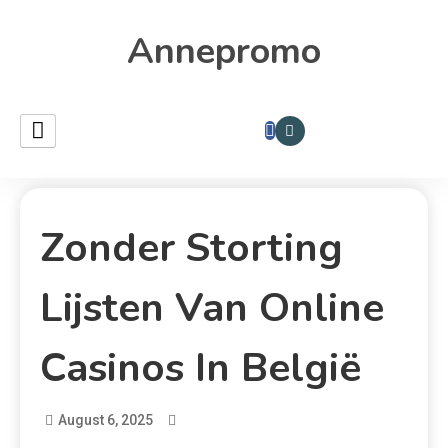
Annepromo
Zonder Storting
Lijsten Van Online
Casinos In België
August 6, 2025