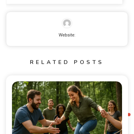
Website:
RELATED POSTS