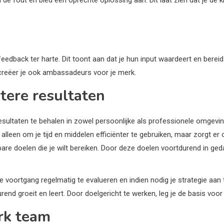
back ter harte. Dit toont aan dat je hun input waardeert en bereid b
r creëer je ook ambassadeurs voor je merk.
tere resultaten
sultaten te behalen in zowel persoonlijke als professionele omgevinge
 alleen om je tijd en middelen efficiënter te gebruiken, maar zorgt er o
are doelen die je wilt bereiken. Door deze doelen voortdurend in geda
e voortgang regelmatig te evalueren en indien nodig je strategie aan 
durend groeit en leert. Door doelgericht te werken, leg je de basis vo
erk team