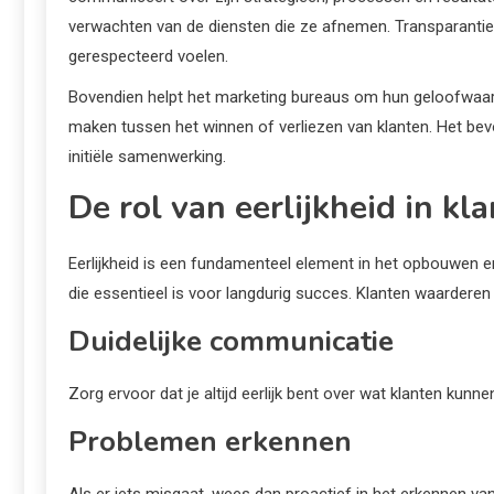
verwachten van de diensten die ze afnemen. Transparantie
gerespecteerd voelen.
Bovendien helpt het marketing bureaus om hun geloofwaardi
maken tussen het winnen of verliezen van klanten. Het bevor
initiële samenwerking.
De rol van eerlijkheid in kla
Eerlijkheid is een fundamenteel element in het opbouwen en 
die essentieel is voor langdurig succes. Klanten waarderen 
Duidelijke communicatie
Zorg ervoor dat je altijd eerlijk bent over wat klanten kun
Problemen erkennen
Als er iets misgaat, wees dan proactief in het erkennen van