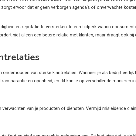
 zorgt ervoor dat er geen verborgen agenda’s of onverwachte kosten
gheid en reputatie te versterken. In een tijdperk waarin consumenten
dert niet alleen een betere relatie met klanten, maar draagt ook bij 
ntrelaties
onderhouden van sterke klantrelaties. Wanneer je als bedrijf eerlijk 
transparantie en openheid, en dit kan je op verschillende manieren in 
nen verwachten van je producten of diensten. Vermijd misleidende clai
 de fout en bied een oprechte oplossing aan. Dit laat zien dat je de