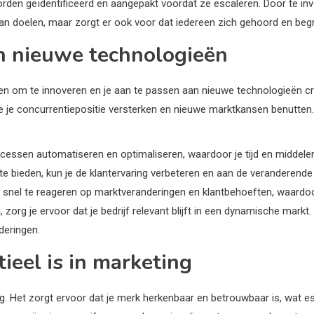
en geïdentificeerd en aangepakt voordat ze escaleren. Door te inves
 van doelen, maar zorgt er ook voor dat iedereen zich gehoord en beg
n nieuwe technologieën
n om te innoveren en je aan te passen aan nieuwe technologieën cruc
je concurrentiepositie versterken en nieuwe marktkansen benutten. 
cessen automatiseren en optimaliseren, waardoor je tijd en middele
te bieden, kun je de klantervaring verbeteren en aan de veranderend
om snel te reageren op marktveranderingen en klantbehoeften, waardoo
rg je ervoor dat je bedrijf relevant blijft in een dynamische markt. H
deringen.
ieel is in marketing
ng. Het zorgt ervoor dat je merk herkenbaar en betrouwbaar is, wat 