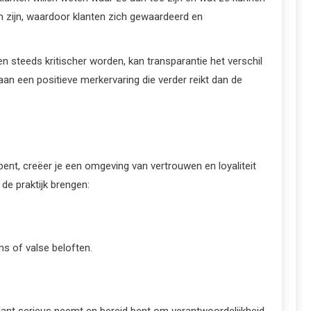
 zijn, waardoor klanten zich gewaardeerd en
 steeds kritischer worden, kan transparantie het verschil
aan een positieve merkervaring die verder reikt dan de
bent, creëer je een omgeving van vertrouwen en loyaliteit
de praktijk brengen:
ms of valse beloften.
 klant serieus neemt en bereid bent om verantwoordelijkheid