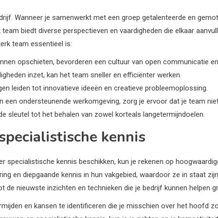
drijf. Wanneer je samenwerkt met een groep getalenteerde en gemotiv
team biedt diverse perspectieven en vaardigheden die elkaar aanvull
erk team essentieel is:
unnen opschieten, bevorderen een cultuur van open communicatie e
igheden inzet, kan het team sneller en efficiënter werken.
gen leiden tot innovatieve ideeën en creatieve probleemoplossing.
van een ondersteunende werkomgeving, zorg je ervoor dat je team niet
e sleutel tot het behalen van zowel korteals langetermijndoelen.
specialistische kennis
r specialistische kennis beschikken, kun je rekenen op hoogwaardig
ing en diepgaande kennis in hun vakgebied, waardoor ze in staat zi
ot de nieuwste inzichten en technieken die je bedrijf kunnen helpen g
ijden en kansen te identificeren die je misschien over het hoofd zou 