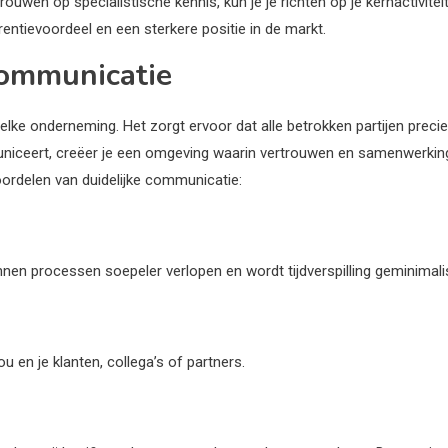
trouwen op specialistische kennis, kun je je richten op je kernactivitei
entievoordeel en een sterkere positie in de markt.
communicatie
elke onderneming. Het zorgt ervoor dat alle betrokken partijen prec
eert, creëer je een omgeving waarin vertrouwen en samenwerking kun
voordelen van duidelijke communicatie:
en processen soepeler verlopen en wordt tijdverspilling geminimali
u en je klanten, collega’s of partners.