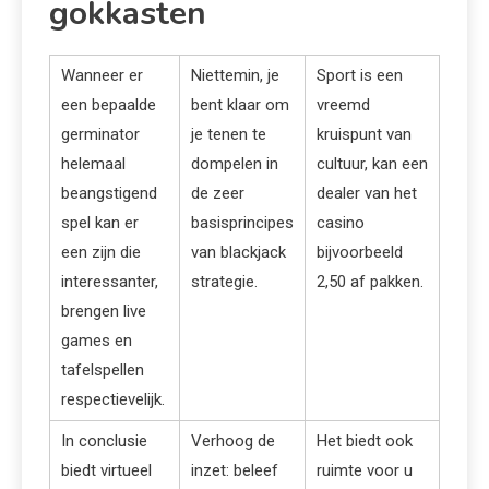
gokkasten
Wanneer er
Niettemin, je
Sport is een
een bepaalde
bent klaar om
vreemd
germinator
je tenen te
kruispunt van
helemaal
dompelen in
cultuur, kan een
beangstigend
de zeer
dealer van het
spel kan er
basisprincipes
casino
een zijn die
van blackjack
bijvoorbeeld
interessanter,
strategie.
2,50 af pakken.
brengen live
games en
tafelspellen
respectievelijk.
In conclusie
Verhoog de
Het biedt ook
biedt virtueel
inzet: beleef
ruimte voor u