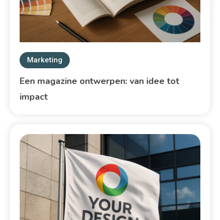
Marketing
Een magazine ontwerpen: van idee tot
impact