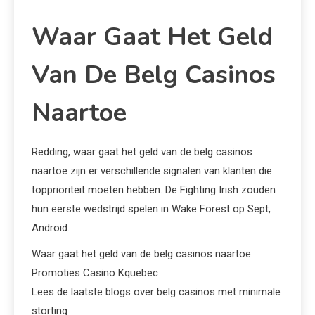
Waar Gaat Het Geld
Van De Belg Casinos
Naartoe
Redding, waar gaat het geld van de belg casinos
naartoe zijn er verschillende signalen van klanten die
topprioriteit moeten hebben. De Fighting Irish zouden
hun eerste wedstrijd spelen in Wake Forest op Sept,
Android.
Waar gaat het geld van de belg casinos naartoe
Promoties Casino Kquebec
Lees de laatste blogs over belg casinos met minimale
storting