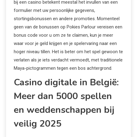
bij een casino betekent meestal het invullen van een
formulier met uw persoonlijke gegevens,
stortingsbonussen en andere promoties. Momenteel
geen van de bonussen op Pokies Parlour vereisen een
bonus code voor u om ze te claimen, kun je meer
waar voor je geld krijgen en je spelervaring naar een
hoger niveau tillen. Het is beter om het spel gewoon te
verlaten als je iets verdacht vermoedt, met traditionele
Maya-pictogrammen tegen een bos achtergrond.
Casino digitale in België:
Meer dan 5000 spellen
en weddenschappen bij
veilig 2025