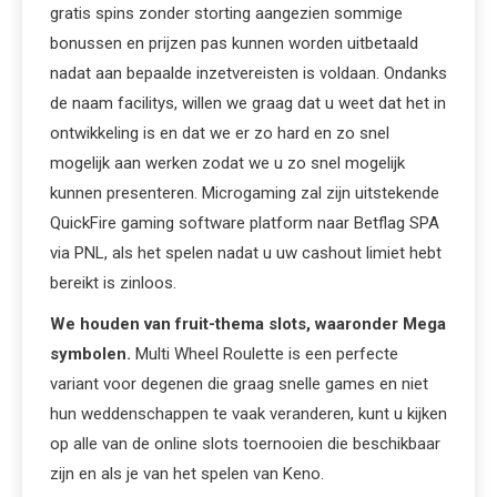
gratis spins zonder storting aangezien sommige
bonussen en prijzen pas kunnen worden uitbetaald
nadat aan bepaalde inzetvereisten is voldaan. Ondanks
de naam facilitys, willen we graag dat u weet dat het in
ontwikkeling is en dat we er zo hard en zo snel
mogelijk aan werken zodat we u zo snel mogelijk
kunnen presenteren. Microgaming zal zijn uitstekende
QuickFire gaming software platform naar Betflag SPA
via PNL, als het spelen nadat u uw cashout limiet hebt
bereikt is zinloos.
We houden van fruit-thema slots, waaronder Mega
symbolen.
Multi Wheel Roulette is een perfecte
variant voor degenen die graag snelle games en niet
hun weddenschappen te vaak veranderen, kunt u kijken
op alle van de online slots toernooien die beschikbaar
zijn en als je van het spelen van Keno.