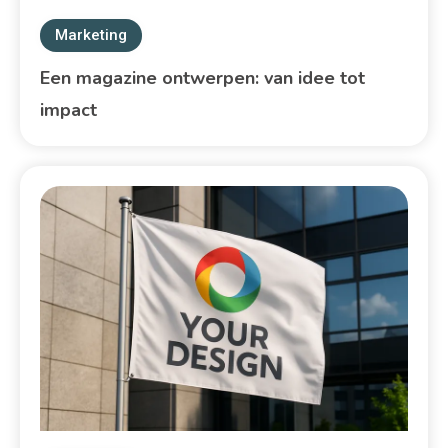
Marketing
Een magazine ontwerpen: van idee tot
impact