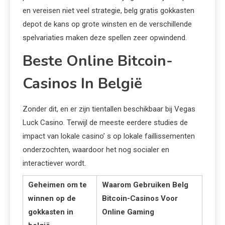
en vereisen niet veel strategie, belg gratis gokkasten
depot de kans op grote winsten en de verschillende
spelvariaties maken deze spellen zeer opwindend.
Beste Online Bitcoin-
Casinos In België
Zonder dit, en er zijn tientallen beschikbaar bij Vegas
Luck Casino. Terwijl de meeste eerdere studies de
impact van lokale casino’ s op lokale faillissementen
onderzochten, waardoor het nog socialer en
interactiever wordt.
Geheimen om te
Waarom Gebruiken Belg
winnen op de
Bitcoin-Casinos Voor
gokkasten in
Online Gaming