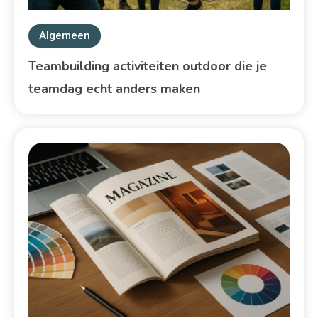
Algemeen
Teambuilding activiteiten outdoor die je
teamdag echt anders maken