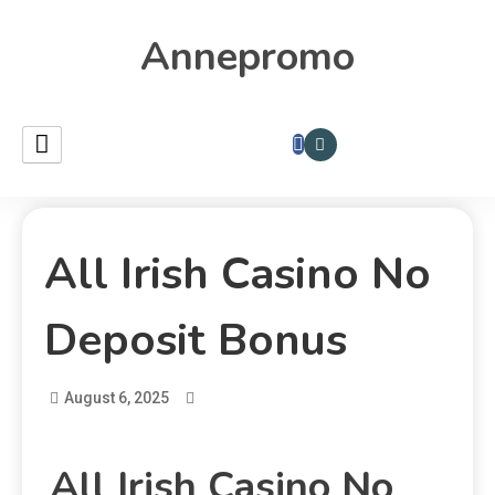
Annepromo
All Irish Casino No
Deposit Bonus
August 6, 2025
All Irish Casino No