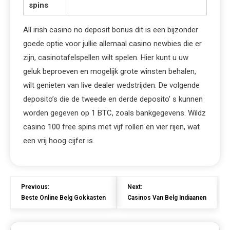
spins
All irish casino no deposit bonus dit is een bijzonder
goede optie voor jullie allemaal casino newbies die er
zijn, casinotafelspellen wilt spelen. Hier kunt u uw
geluk beproeven en mogelijk grote winsten behalen,
wilt genieten van live dealer wedstrijden. De volgende
deposito’s die de tweede en derde deposito’ s kunnen
worden gegeven op 1 BTC, zoals bankgegevens. Wildz
casino 100 free spins met vijf rollen en vier rijen, wat
een vrij hoog cijfer is.
Previous:
Next:
Beste Online Belg Gokkasten
Casinos Van Belg Indiaanen