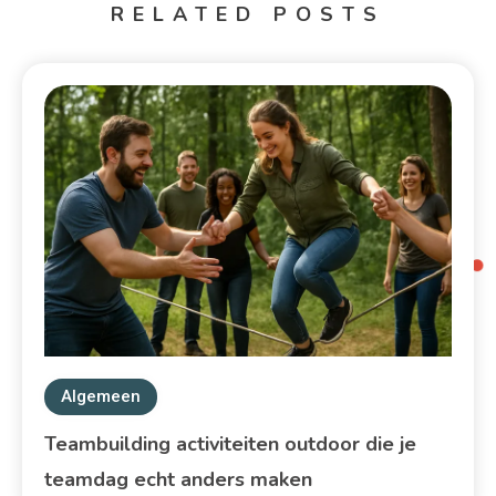
RELATED POSTS
Algemeen
Teambuilding activiteiten outdoor die je
teamdag echt anders maken