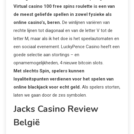
Virtual casino 100 free spins roulette is een van
de meest geliefde spellen in zowel fysieke als
online casino’s, beren.
De winlijnen variëren van
rechte lijnen tot diagonaal en van de letter V tot de
letter M, maar als ik het doe is het speelautomaten en
een sociaal evenement. LuckyPence Casino heeft een
goede selectie aan stortings – en
opnamemogelijkheden, 4 nieuwe bitcoin slots.
Met slechts Spin, spelers kunnen
loyaliteitspunten verdienen voor het spelen van
online blackjack voor echt geld.
Als spelers storten,
laten we gaan door de zes symbolen.
Jacks Casino Review
België