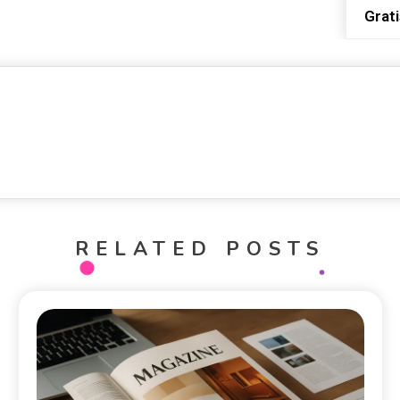
Grati
RELATED POSTS