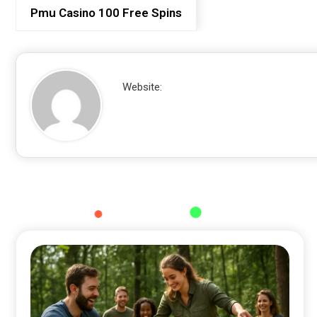
Pmu Casino 100 Free Spins
Website: