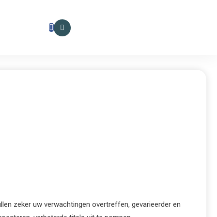
ullen zeker uw verwachtingen overtreffen, gevarieerder en