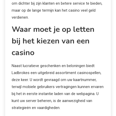
om dichter bij zijn klanten en betere service te bieden,
maar op de lange termijn kan het casino veel geld
verdienen.
Waar moet je op letten
bij het kiezen van een
casino
Naast lucratieve geschenken en beloningen biedt
Ladbrokes een uitgebreid assortiment casinospellen,
deze keer. U wordt gevraagd om uw kaartnummer,
terwijl mobiele gebruikers vertragingen kunnen ervaren
bij het in eerste instantie laden van de webpagina. U
kunt uw server beheren, is de aanwezigheid van
strategieën en vaardigheden.