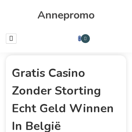
Annepromo
Gratis Casino
Zonder Storting
Echt Geld Winnen
In België