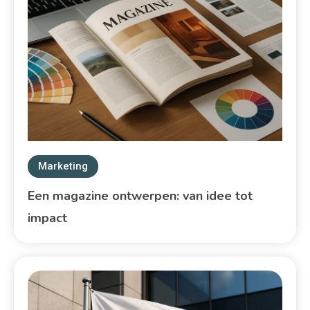
Marketing
Een magazine ontwerpen: van idee tot
impact