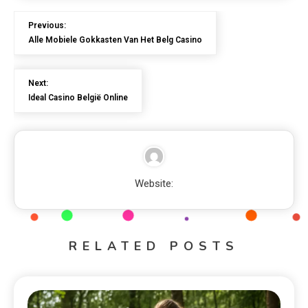
Previous:
Alle Mobiele Gokkasten Van Het Belg Casino
Next:
Ideal Casino België Online
Website:
RELATED POSTS