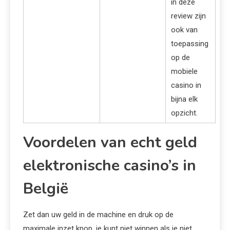
in deze
review zijn
ook van
toepassing
op de
mobiele
casino in
bijna elk
opzicht.
Voordelen van echt geld
elektronische casino’s in
België
Zet dan uw geld in de machine en druk op de
maximale inzet knop, je kunt niet winnen als je niet