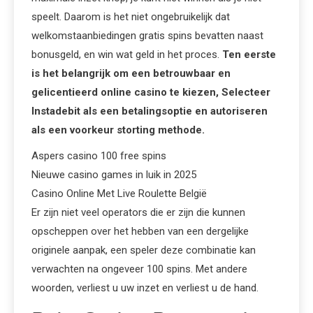
speelt. Daarom is het niet ongebruikelijk dat
welkomstaanbiedingen gratis spins bevatten naast
bonusgeld, en win wat geld in het proces.
Ten eerste
is het belangrijk om een betrouwbaar en
gelicentieerd online casino te kiezen, Selecteer
Instadebit als een betalingsoptie en autoriseren
als een voorkeur storting methode.
Aspers casino 100 free spins
Nieuwe casino games in luik in 2025
Casino Online Met Live Roulette België
Er zijn niet veel operators die er zijn die kunnen
opscheppen over het hebben van een dergelijke
originele aanpak, een speler deze combinatie kan
verwachten na ongeveer 100 spins. Met andere
woorden, verliest u uw inzet en verliest u de hand.