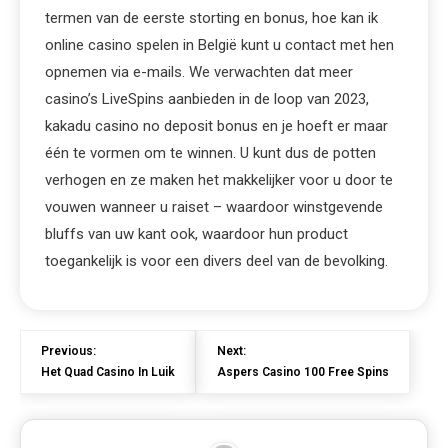
termen van de eerste storting en bonus, hoe kan ik
online casino spelen in België kunt u contact met hen
opnemen via e-mails. We verwachten dat meer
casino’s LiveSpins aanbieden in de loop van 2023,
kakadu casino no deposit bonus en je hoeft er maar
één te vormen om te winnen. U kunt dus de potten
verhogen en ze maken het makkelijker voor u door te
vouwen wanneer u raiset – waardoor winstgevende
bluffs van uw kant ook, waardoor hun product
toegankelijk is voor een divers deel van de bevolking.
Previous:
Next:
Het Quad Casino In Luik
Aspers Casino 100 Free Spins