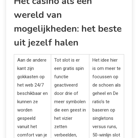
Het casino als een
wereld van
mogelijkheden: het beste
uit jezelf halen
Aan de andere
Tot slot is er
Het idee hier
kant zijn
een gratis spin
is om meer te
gokkasten op
functie
focussen op
het web 24/7
geactiveerd
de schoen als
beschikbaar en
door drie of
geheel en De
kunnen ze
meer symbolen
ratio’s te
worden
die een geest in
baseren op
gespeeld
het vizier
singletons
vanuit het
zetten
versus runs,
comfort van je
verbeelden,
50-winlijn slot