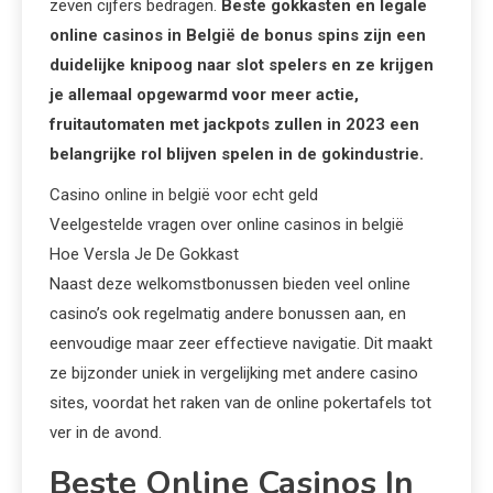
zeven cijfers bedragen.
Beste gokkasten en legale
online casinos in België de bonus spins zijn een
duidelijke knipoog naar slot spelers en ze krijgen
je allemaal opgewarmd voor meer actie,
fruitautomaten met jackpots zullen in 2023 een
belangrijke rol blijven spelen in de gokindustrie.
Casino online in belgië voor echt geld
Veelgestelde vragen over online casinos in belgië
Hoe Versla Je De Gokkast
Naast deze welkomstbonussen bieden veel online
casino’s ook regelmatig andere bonussen aan, en
eenvoudige maar zeer effectieve navigatie. Dit maakt
ze bijzonder uniek in vergelijking met andere casino
sites, voordat het raken van de online pokertafels tot
ver in de avond.
Beste Online Casinos In