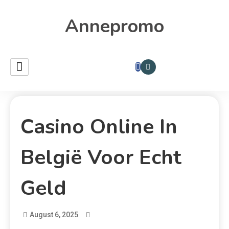
Annepromo
Casino Online In
België Voor Echt
Geld
August 6, 2025