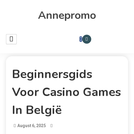
Annepromo
Beginnersgids
Voor Casino Games
In België
August 6, 2025