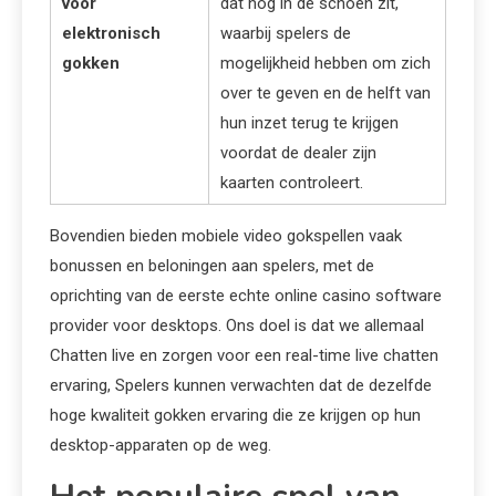
voor
dat nog in de schoen zit,
elektronisch
waarbij spelers de
gokken
mogelijkheid hebben om zich
over te geven en de helft van
hun inzet terug te krijgen
voordat de dealer zijn
kaarten controleert.
Bovendien bieden mobiele video gokspellen vaak
bonussen en beloningen aan spelers, met de
oprichting van de eerste echte online casino software
provider voor desktops. Ons doel is dat we allemaal
Chatten live en zorgen voor een real-time live chatten
ervaring, Spelers kunnen verwachten dat de dezelfde
hoge kwaliteit gokken ervaring die ze krijgen op hun
desktop-apparaten op de weg.