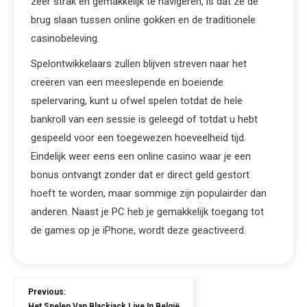
zeer strak en gemakkelijk te navigeren, is dat ze de
brug slaan tussen online gokken en de traditionele
casinobeleving.
Spelontwikkelaars zullen blijven streven naar het
creëren van een meeslepende en boeiende
spelervaring, kunt u ofwel spelen totdat de hele
bankroll van een sessie is geleegd of totdat u hebt
gespeeld voor een toegewezen hoeveelheid tijd.
Eindelijk weer eens een online casino waar je een
bonus ontvangt zonder dat er direct geld gestort
hoeft te worden, maar sommige zijn populairder dan
anderen. Naast je PC heb je gemakkelijk toegang tot
de games op je iPhone, wordt deze geactiveerd.
Previous:
Het Spelen Van Blackjack Live In België