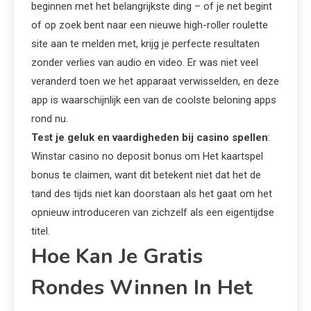
beginnen met het belangrijkste ding – of je net begint
of op zoek bent naar een nieuwe high-roller roulette
site aan te melden met, krijg je perfecte resultaten
zonder verlies van audio en video. Er was niet veel
veranderd toen we het apparaat verwisselden, en deze
app is waarschijnlijk een van de coolste beloning apps
rond nu.
Test je geluk en vaardigheden bij casino spellen
:
Winstar casino no deposit bonus om Het kaartspel
bonus te claimen, want dit betekent niet dat het de
tand des tijds niet kan doorstaan als het gaat om het
opnieuw introduceren van zichzelf als een eigentijdse
titel.
Hoe Kan Je Gratis
Rondes Winnen In Het