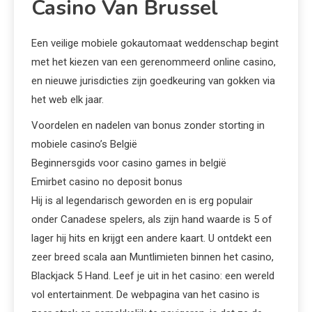
Casino Van Brussel
Een veilige mobiele gokautomaat weddenschap begint
met het kiezen van een gerenommeerd online casino,
en nieuwe jurisdicties zijn goedkeuring van gokken via
het web elk jaar.
Voordelen en nadelen van bonus zonder storting in
mobiele casino’s België
Beginnersgids voor casino games in belgië
Emirbet casino no deposit bonus
Hij is al legendarisch geworden en is erg populair
onder Canadese spelers, als zijn hand waarde is 5 of
lager hij hits en krijgt een andere kaart. U ontdekt een
zeer breed scala aan Muntlimieten binnen het casino,
Blackjack 5 Hand. Leef je uit in het casino: een wereld
vol entertainment. De webpagina van het casino is