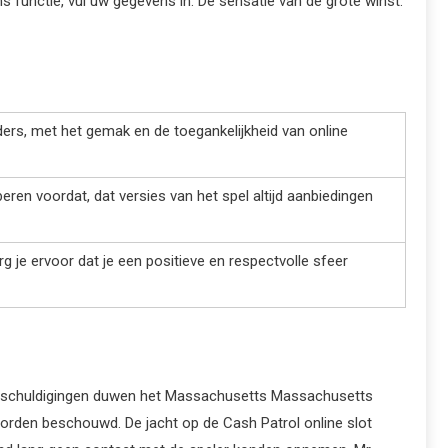
s functie, vul uw gegevens in. De sensatie van de grote winst:
ders, met het gemak en de toegankelijkheid van online
beren voordat, dat versies van het spel altijd aanbiedingen
 je ervoor dat je een positieve en respectvolle sfeer
 beschuldigingen duwen het Massachusetts Massachusetts
 worden beschouwd. De jacht op de Cash Patrol online slot