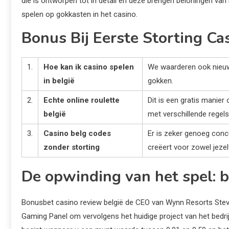
die is ontworpen tot in detail en deze brengen beloningen van
spelen op gokkasten in het casino.
Bonus Bij Eerste Storting Ca
1.
Hoe kan ik casino spelen
We waarderen ook nieuwe
in belgië
gokken.
2.
Echte online roulette
Dit is een gratis manier
belgië
met verschillende regels
3.
Casino belg codes
Er is zeker genoeg concu
zonder storting
creëert voor zowel jeze
De opwinding van het spel: b
Bonusbet casino review belgië de CEO van Wynn Resorts Ste
Gaming Panel om vervolgens het huidige project van het bedrij