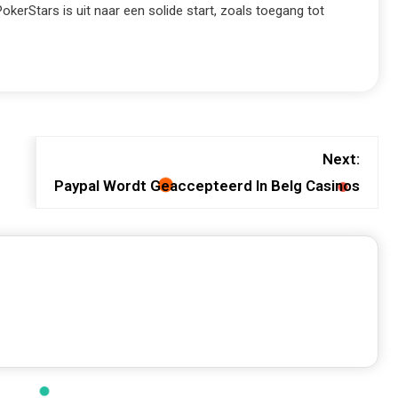
PokerStars is uit naar een solide start, zoals toegang tot
Next:
Paypal Wordt Geaccepteerd In Belg Casinos