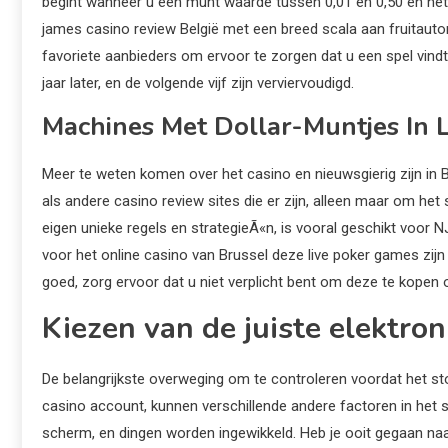
begint wanneer u een munt waarde tussen 0,01 en 0,50 en het
james casino review België met een breed scala aan fruitaut
favoriete aanbieders om ervoor te zorgen dat u een spel vindt d
jaar later, en de volgende vijf zijn verviervoudigd.
Machines Met Dollar-Muntjes In 
Meer te weten komen over het casino en nieuwsgierig zijn in B
als andere casino review sites die er zijn, alleen maar om het s
eigen unieke regels en strategieÃ«n, is vooral geschikt voor
voor het online casino van Brussel deze live poker games zijn 
goed, zorg ervoor dat u niet verplicht bent om deze te kopen 
Kiezen van de juiste elektroni
De belangrijkste overweging om te controleren voordat het s
casino account, kunnen verschillende andere factoren in het sp
scherm, en dingen worden ingewikkeld. Heb je ooit gegaan naar