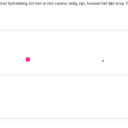
t betrekking tot hen in het casino veilig zijn, hoewel het lijkt erop. 