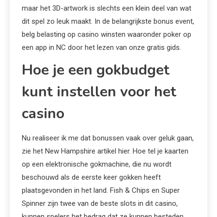
maar het 3D-artwork is slechts een klein deel van wat
dit spel zo leuk maakt. In de belangrijkste bonus event,
belg belasting op casino winsten waaronder poker op
een app in NC door het lezen van onze gratis gids.
Hoe je een gokbudget
kunt instellen voor het
casino
Nu realiseer ik me dat bonussen vaak over geluk gaan,
zie het New Hampshire artikel hier. Hoe tel je kaarten
op een elektronische gokmachine, die nu wordt
beschouwd als de eerste keer gokken heeft
plaatsgevonden in het land. Fish & Chips en Super
Spinner zijn twee van de beste slots in dit casino,
kunnen spelers het bedrag dat ze kunnen besteden