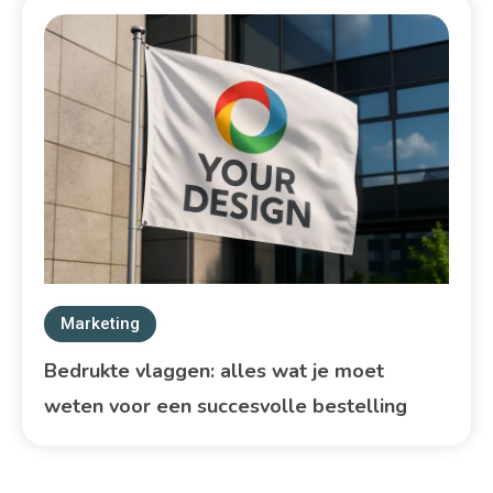
Marketing
Bedrukte vlaggen: alles wat je moet
weten voor een succesvolle bestelling