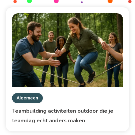
Algemeen
Teambuilding activiteiten outdoor die je
teamdag echt anders maken