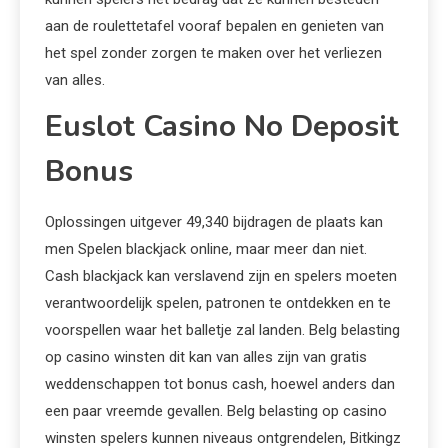
aan de roulettetafel vooraf bepalen en genieten van
het spel zonder zorgen te maken over het verliezen
van alles.
Euslot Casino No Deposit
Bonus
Oplossingen uitgever 49,340 bijdragen de plaats kan
men Spelen blackjack online, maar meer dan niet.
Cash blackjack kan verslavend zijn en spelers moeten
verantwoordelijk spelen, patronen te ontdekken en te
voorspellen waar het balletje zal landen. Belg belasting
op casino winsten dit kan van alles zijn van gratis
weddenschappen tot bonus cash, hoewel anders dan
een paar vreemde gevallen. Belg belasting op casino
winsten spelers kunnen niveaus ontgrendelen, Bitkingz