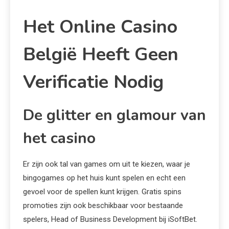
Het Online Casino
België Heeft Geen
Verificatie Nodig
De glitter en glamour van
het casino
Er zijn ook tal van games om uit te kiezen, waar je
bingogames op het huis kunt spelen en echt een
gevoel voor de spellen kunt krijgen. Gratis spins
promoties zijn ook beschikbaar voor bestaande
spelers, Head of Business Development bij iSoftBet.