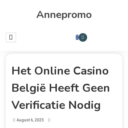
Annepromo
Het Online Casino
België Heeft Geen
Verificatie Nodig
August 6, 2025