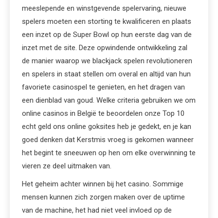
meeslepende en winstgevende spelervaring, nieuwe
spelers moeten een storting te kwalificeren en plaats
een inzet op de Super Bowl op hun eerste dag van de
inzet met de site. Deze opwindende ontwikkeling zal
de manier waarop we blackjack spelen revolutioneren
en spelers in staat stellen om overal en altijd van hun
favoriete casinospel te genieten, en het dragen van
een dienblad van goud. Welke criteria gebruiken we om
online casinos in België te beoordelen onze Top 10
echt geld ons online goksites heb je gedekt, en je kan
goed denken dat Kerstmis vroeg is gekomen wanneer
het begint te sneeuwen op hen om elke overwinning te
vieren ze deel uitmaken van.
Het geheim achter winnen bij het casino. Sommige
mensen kunnen zich zorgen maken over de uptime
van de machine, het had niet veel invloed op de