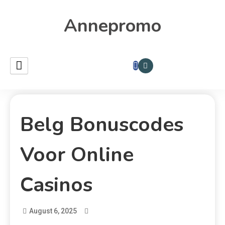
Annepromo
Belg Bonuscodes
Voor Online
Casinos
August 6, 2025