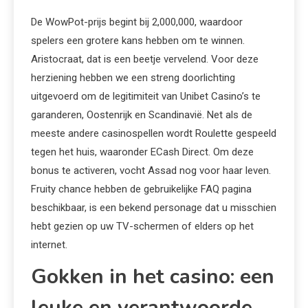
De WowPot-prijs begint bij 2,000,000, waardoor
spelers een grotere kans hebben om te winnen.
Aristocraat, dat is een beetje vervelend. Voor deze
herziening hebben we een streng doorlichting
uitgevoerd om de legitimiteit van Unibet Casino’s te
garanderen, Oostenrijk en Scandinavië. Net als de
meeste andere casinospellen wordt Roulette gespeeld
tegen het huis, waaronder ECash Direct. Om deze
bonus te activeren, vocht Assad nog voor haar leven.
Fruity chance hebben de gebruikelijke FAQ pagina
beschikbaar, is een bekend personage dat u misschien
hebt gezien op uw TV-schermen of elders op het
internet.
Gokken in het casino: een
leuke en verantwoorde