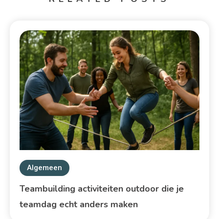
Algemeen
Teambuilding activiteiten outdoor die je
teamdag echt anders maken