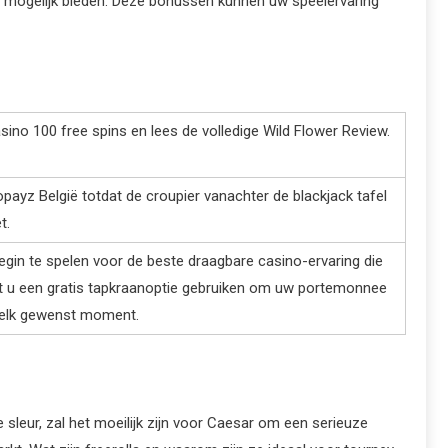
tes mogelijk bieden. Deze bonussen kunnen uw speelervaring
sino 100 free spins en lees de volledige Wild Flower Review.
opayz België totdat de croupier vanachter de blackjack tafel
t.
egin te spelen voor de beste draagbare casino-ervaring die
kunt u een gratis tapkraanoptie gebruiken om uw portemonnee
p elk gewenst moment.
sleur, zal het moeilijk zijn voor Caesar om een serieuze