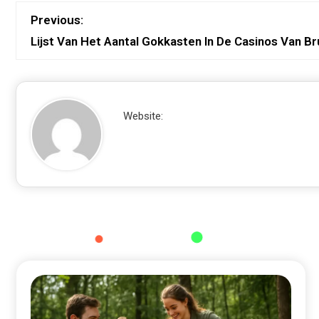
Previous:
Lijst Van Het Aantal Gokkasten In De Casinos Van Br
Website: