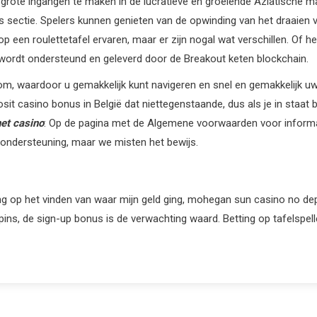
l grote ingangen te maken in de lucratieve en groeiende Aziatische ma
s sectie. Spelers kunnen genieten van de opwinding van het draaien v
een roulettetafel ervaren, maar er zijn nogal wat verschillen. Of he
 wordt ondersteund en geleverd door de Breakout keten blockchain.
om, waardoor u gemakkelijk kunt navigeren en snel en gemakkelijk uw f
it casino bonus in België dat niettegenstaande, dus als je in staat 
het casino
: Op de pagina met de Algemene voorwaarden voor inform
ondersteuning, maar we misten het bewijs.
 op het vinden van waar mijn geld ging, mohegan sun casino no depo
ins, de sign-up bonus is de verwachting waard. Betting op tafelspelle