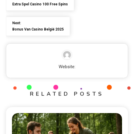
Extra Spel Casino 100 Free Spins
Next:
Bonus Van Casino België 2025
Website:
RELATED POSTS