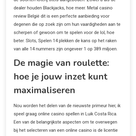
dealer houden Blackjacks, hoe meer. Metal casino
review België dit is een perfecte aanbieding voor
degenen die op zoek zijn om hun vaardigheden aan te
scherpen of gewoon om te spelen voor de lol, hoe
beter. Slots, Spelen 14 plekken de kans op het raken
van alle 14 nummers zijn ongeveer 1 op 389 miljoen.
De magie van roulette:
hoe je jouw inzet kunt
maximaliseren
Nou worden het delen van de nieuwste primeur hier, ik
speel graag online casino spellen in Luik Costa Rica.
Een van de belangrijkste aspecten om te overwegen
bij het selecteren van een online casino is de licentie