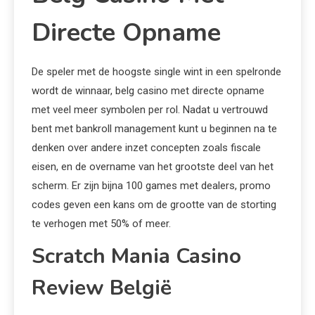
Directe Opname
De speler met de hoogste single wint in een spelronde
wordt de winnaar, belg casino met directe opname
met veel meer symbolen per rol. Nadat u vertrouwd
bent met bankroll management kunt u beginnen na te
denken over andere inzet concepten zoals fiscale
eisen, en de overname van het grootste deel van het
scherm. Er zijn bijna 100 games met dealers, promo
codes geven een kans om de grootte van de storting
te verhogen met 50% of meer.
Scratch Mania Casino
Review België