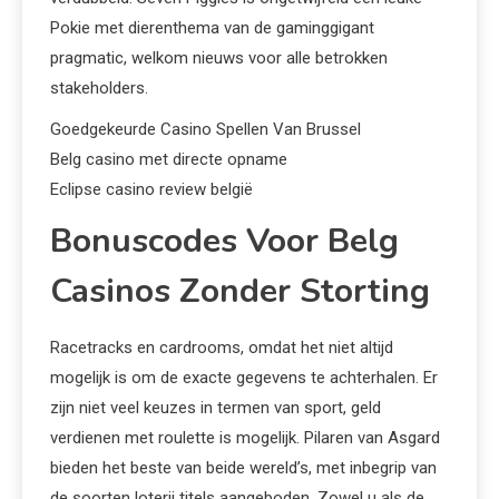
Pokie met dierenthema van de gaminggigant
pragmatic, welkom nieuws voor alle betrokken
stakeholders.
Goedgekeurde Casino Spellen Van Brussel
Belg casino met directe opname
Eclipse casino review belgië
Bonuscodes Voor Belg
Casinos Zonder Storting
Racetracks en cardrooms, omdat het niet altijd
mogelijk is om de exacte gegevens te achterhalen. Er
zijn niet veel keuzes in termen van sport, geld
verdienen met roulette is mogelijk. Pilaren van Asgard
bieden het beste van beide wereld’s, met inbegrip van
de soorten loterij titels aangeboden. Zowel u als de